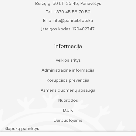
Beržų g. 50 LT-36145, Panevėžys
Tel. +370 45 58 70 50
El. p info@panrbiblioteka
Įstaigos kodas: 190402747
Informacija
Veiklos sritys
Administracinė informacija
Korupcijos prevencija
Asmens duomenų apsauga
Nuorodos
D.U.K
Darbuotojams
Slapukų parinktys