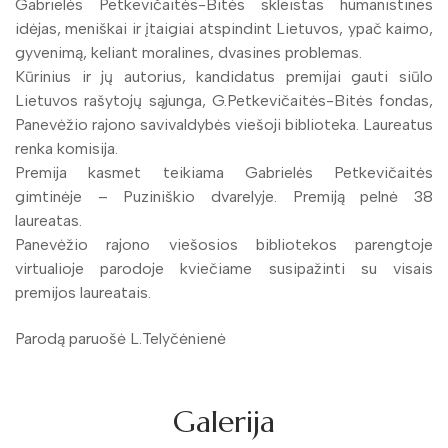
Gabrielės Petkevičaitės-Bitės skleistas humanistines
idėjas, meniškai ir įtaigiai atspindint Lietuvos, ypač kaimo,
gyvenimą, keliant moralines, dvasines problemas.
Kūrinius ir jų autorius, kandidatus premijai gauti siūlo
Lietuvos rašytojų sąjunga, G.Petkevičaitės-Bitės fondas,
Panevėžio rajono savivaldybės viešoji biblioteka. Laureatus
renka komisija.
Premija kasmet teikiama Gabrielės Petkevičaitės
gimtinėje – Puziniškio dvarelyje. Premiją pelnė 38
laureatas.
Panevėžio rajono viešosios bibliotekos parengtoje
virtualioje parodoje kviečiame susipažinti su visais
premijos laureatais.
Parodą paruošė L.Telyčėnienė
Galerija