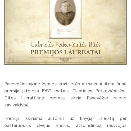
„Knygų Kalėdų dovanos 2017 m.“
Panevėžio rajone žymios kraštietės atminimui literatūrinė
premija įsteigta 1983 metais. Gabrielės Petkevičaitės-
Bitės literatūrinę premiją skiria Panevėžio rajono
savivaldybė.
Premija skiriama autoriui už knygą, išleistą per
pastaruosius dvejus metus, atspindinčią rašytojos