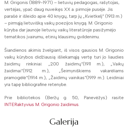
M. Grigonis (1889-1971) – lietuvių pedagogas, rašytojas,
Virtuali biblioteka
vertėjas, ypač daug nuveikęs XX a. pirmoje pusėje. Jis
parašė ir išleido apie 40 knygų, tarp jų „Kvietkelį“ (1913 m.)
– pirmąją lietuvišką vaikų poezijos knygą. M. Grigonio
kūryba dar jaunoje lietuvių vaikų literatūroje pasižymėjo
tematikos įvairumu, etinių klausimų gvildenimu.
Šiandienos akimis žvelgiant, iš visos gausios M. Grigonio
vaikų kūrybos didžiausią išliekamąją vertę turi jo liaudies
žaidimų rinkiniai: „200 žaidimų“(1911 m.), „Vaikų
žaidimai“(1912 m.), „Šeimyniškiems vakarėliams
pramogėlė“(1914 m.), „Žaidimų vainikas“(1919 m.). Leidiniai
yra tapę bibliografine retenybe.
Prie bibliotekos (Beržų g. 50, Panevėžys) rasite
INTERaktyvius M. Grigonio žaidimus
.
Galerija