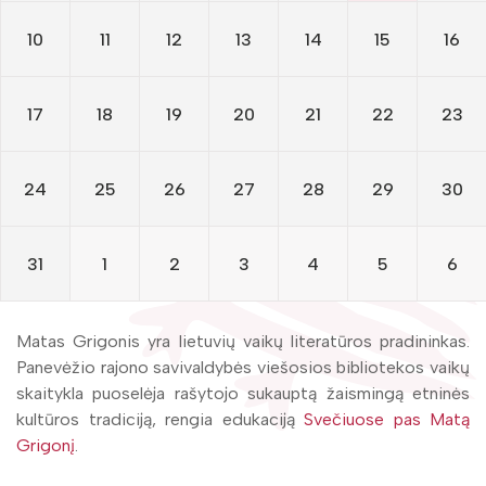
Edukacijos
Gaunami periodiniai leidiniai
10
11
12
13
14
15
16
Tarpbibliotekinis abonementas
Renginiai
Knygomatai
17
18
19
20
21
22
23
Kraštotyros leidiniai
Internetas
Bibliotekos leidiniai
Foto galerija
24
25
26
27
28
29
30
Klubai
Kraštotyros kalendorius
Virtualios galerijos
Žymūs kraštiečiai
31
1
2
3
4
5
6
Literatų klubas „Polėkis“
Matas Grigonis yra lietuvių vaikų literatūros pradininkas.
Interaktyvi kelionė
Panevėžio rajono savivaldybės viešosios bibliotekos vaikų
Gabrielės Petkevičaitės-Bitės literatūrinė
skaitykla puoselėja rašytojo sukauptą žaismingą etninės
premija
kultūros tradiciją, rengia edukaciją
Svečiuose pas Matą
Grigonį
.
Bibliotekos 70-metis