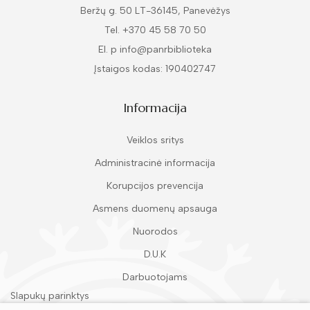
Beržų g. 50 LT-36145, Panevėžys
Tel. +370 45 58 70 50
El. p info@panrbiblioteka
Įstaigos kodas: 190402747
Informacija
Veiklos sritys
Administracinė informacija
Korupcijos prevencija
Asmens duomenų apsauga
Nuorodos
D.U.K
Darbuotojams
Slapukų parinktys