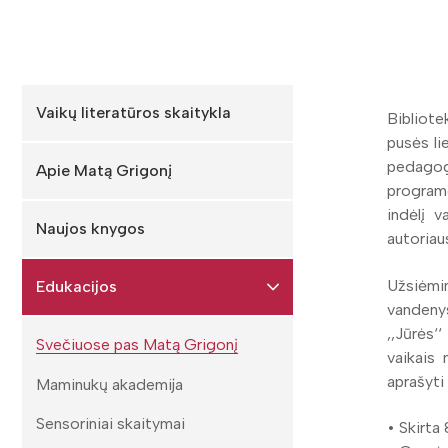
Vaikų literatūros skaitykla
Bibliot
pusės li
pedagog
Apie Matą Grigonį
program
indėlį v
Naujos knygos
autoriau
Užsiėmi
Edukacijos
vandeny
,,Jūrės‘
Svečiuose pas Matą Grigonį
vaikais 
aprašyti
Maminukų akademija
Sensoriniai skaitymai
• Skirta