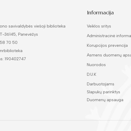
Informacija
ono savivaldybės viešoji biblioteka
Veiklos sritys
LT-36145, Panevėžys
Administracinė informa
 58 70 50
Korupcijos prevencija
nrbiblioteka
Asmens duomenų aps
as: 190402747
Nuorodos
D.U.K
Darbuotojams
Slapukų parinktys
Duomenų apsauga