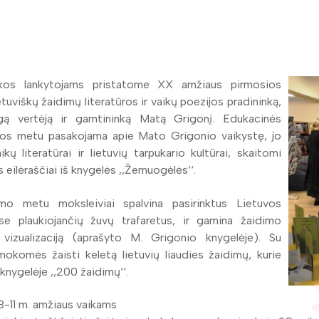
ekos lankytojams pristatome XX amžiaus pirmosios
etuviškų žaidimų literatūros ir vaikų poezijos pradininką,
ą vertėją ir gamtininką Matą Grigonį. Edukacinės
os metu pasakojama apie Mato Grigonio vaikystę, jo
aikų literatūrai ir lietuvių tarpukario kultūrai, skaitomi
s eilėraščiai iš knygelės ,,Žemuogėlės‘‘.
mo metu moksleiviai spalvina pasirinktus Lietuvos
se plaukiojančių žuvų trafaretus, ir gamina žaidimo
‘ vizualizaciją (aprašyto M. Grigonio knygelėje). Su
mokomės žaisti keletą lietuvių liaudies žaidimų, kurie
 knygelėje ,,200 žaidimų‘‘.
 8-11 m. amžiaus vaikams