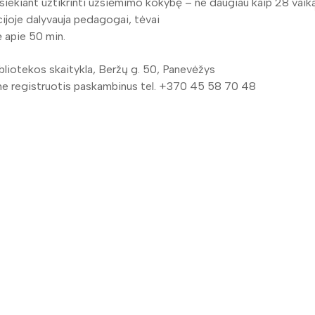
siekiant užtikrinti užsiėmimo kokybę – ne daugiau kaip 28 vaika
ijoje dalyvauja pedagogai, tėvai
 apie 50 min.
ibliotekos skaitykla, Beržų g. 50, Panevėžys
e registruotis paskambinus tel. +370 45 58 70 48