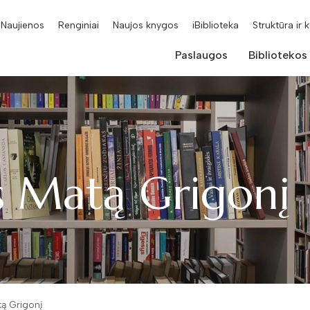
Naujienos
Renginiai
Naujos knygos
iBiblioteka
Struktūra ir 
Paslaugos
Bibliotekos
s Matą Grigonį
ą Grigonį