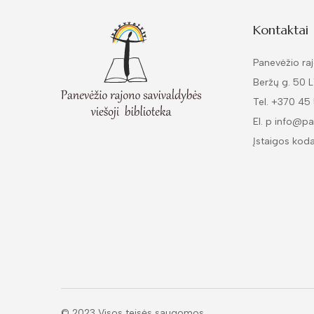
Kontaktai
Panevėžio raj
Beržų g. 50 
Tel. +370 45
El. p info@pa
Įstaigos kod
© 2023 Visos teisės saugomos