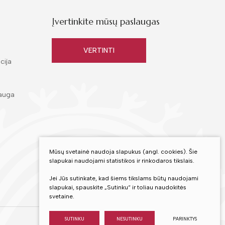
Įvertinkite mūsų paslaugas
VERTINTI
cija
auga
Mūsų svetainė naudoja slapukus (angl. cookies). Šie
slapukai naudojami statistikos ir rinkodaros tikslais.
Jei Jūs sutinkate, kad šiems tikslams būtų naudojami
slapukai, spauskite „Sutinku“ ir toliau naudokitės
svetaine.
SUTINKU
NESUTINKU
PARINKTYS
Sukurta:
TEXUS