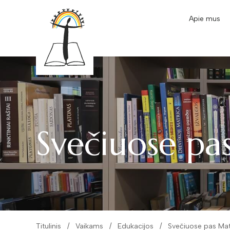
Apie mus
Svečiuose pa
Titulinis
Vaikams
Edukacijos
Svečiuose pas Mat