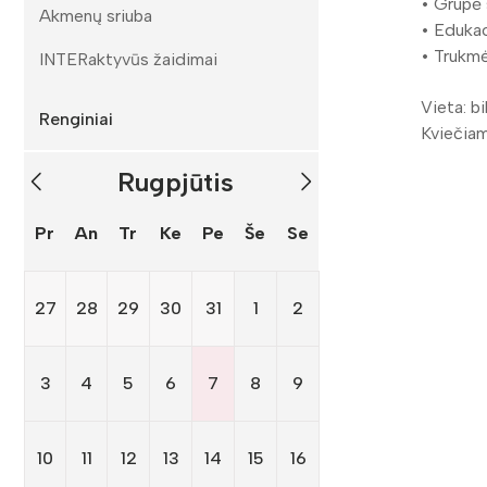
• Grupė 
Akmenų sriuba
• Edukac
• Trukmė
INTERaktyvūs žaidimai
Vieta: b
Renginiai
Kviečiam
Rugpjūtis
Pr
An
Tr
Ke
Pe
Še
Se
27
28
29
30
31
1
2
3
4
5
6
7
8
9
10
11
12
13
14
15
16