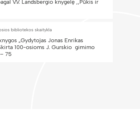
agal V.V. Landsbergio knygelę ,,Pūkis ir
osios bibliotekos skaitykla
: knygos „Gydytojas Jonas Enrikas
 Skirta 100-osioms J. Gurskio gimimo
 – 75