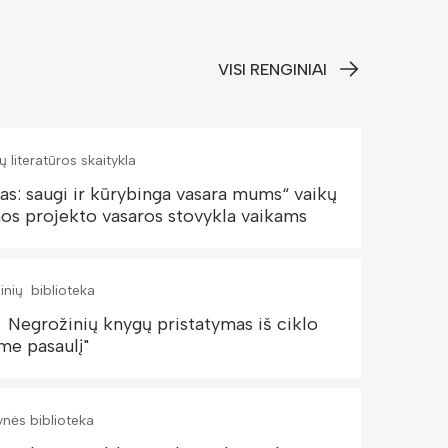
VISI RENGINIAI
ų literatūros skaitykla
tas: saugi ir kūrybinga vasara mums“ vaikų
mos projekto vasaros stovykla vaikams
inių biblioteka
 Negrožinių knygų pristatymas iš ciklo
me pasaulį"
ynės biblioteka