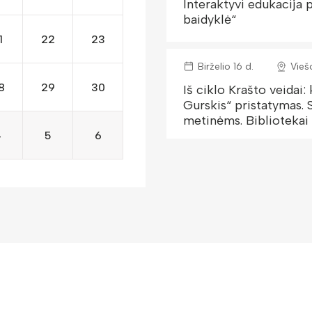
Interaktyvi edukacija p
baidyklė“
1
22
23
Birželio 16 d.
Vieš
8
29
30
Iš ciklo Krašto veidai
Gurskis“ pristatymas.
metinėms. Bibliotekai
4
5
6