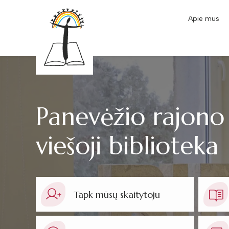
Apie mus
Panevėžio rajono
viešoji biblioteka
Tapk mūsų skaitytoju