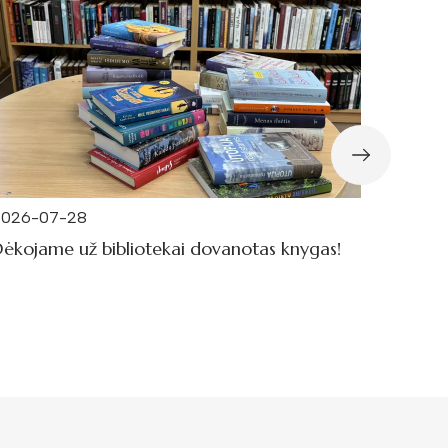
2026-07-28
2026-0
ėkojame už bibliotekai dovanotas knygas!
Dar da
garsini