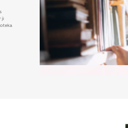
s
ji
ioteka.