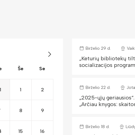
Birželio 29 d.
Vaik
„Keturių bibliotekų til
socializacijos progra
e
Še
Se
Birželio 22 d.
Jota
1
1
2
„2025-ųjų geriausios“.
„Arčiau knygos: skaito
7
8
9
Birželio 18 d.
Liūd
4
15
16