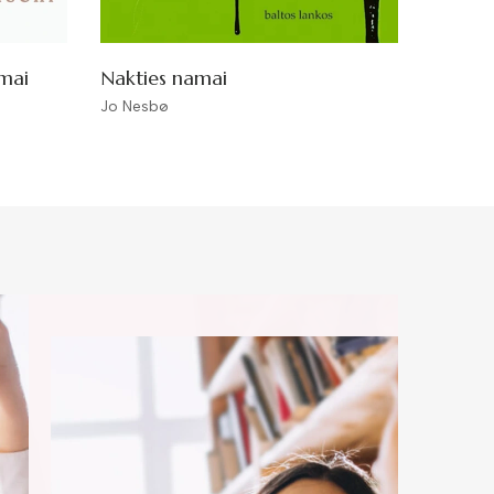
imai
Nakties namai
Netikė
Jo Nesbø
Charlie 