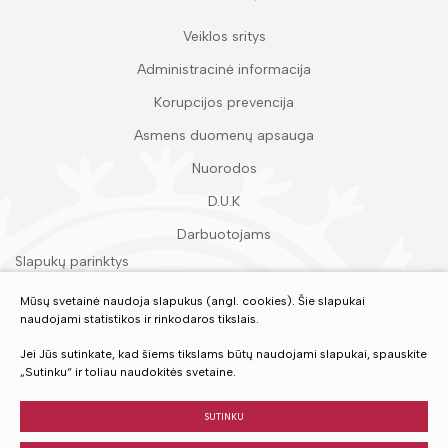
Veiklos sritys
Administracinė informacija
Korupcijos prevencija
Asmens duomenų apsauga
Nuorodos
D.U.K
Darbuotojams
Slapukų parinktys
Duomenų apsauga
Mūsų svetainė naudoja slapukus (angl. cookies). Šie slapukai
naudojami statistikos ir rinkodaros tikslais.
Įvertinkite mūsų paslaugas
Jei Jūs sutinkate, kad šiems tikslams būtų naudojami slapukai, spauskite
„Sutinku“ ir toliau naudokitės svetaine.
VERTINTI
SUTINKU