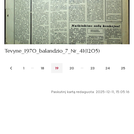
Tevyne_1970_balandzio_7_Nr_41(1205)
...
...
1
18
19
20
23
24
25
Paskutinį kartą redaguota: 2025-12-11, 15:05:16