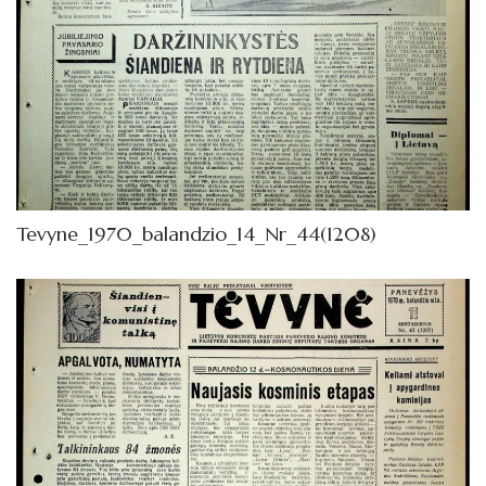
Tevyne_1970_balandzio_14_Nr_44(1208)