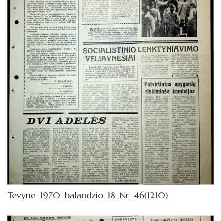
1972
1971
1970
Sausis
Vasaris
Kovas
Balandis
Gegužė
Birželis
Liepa
Tevyne_1970_balandzio_18_Nr_46(1210)
Rugpjūtis