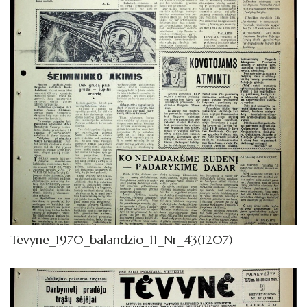
Tevyne_1970_balandzio_11_Nr_43(1207)