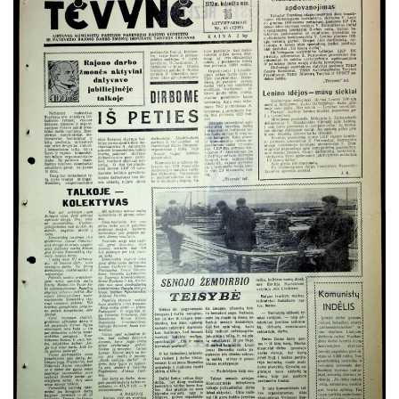
Rugsėjis
Spalis
Lapkritis
Gruodis
1969
1968
1967
1966
1965
1964
1963