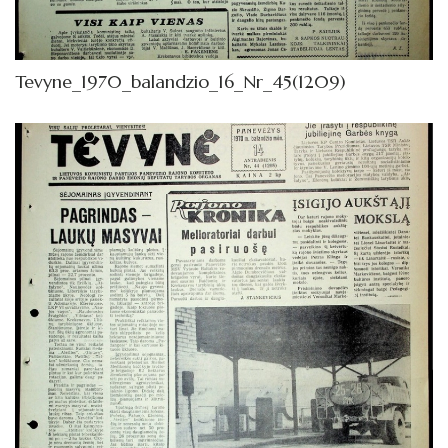
1962
Knygos
Tevyne_1970_balandzio_16_Nr_45(1209)