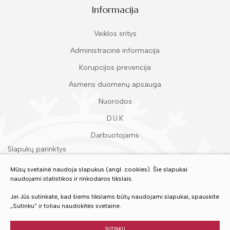
Informacija
1973
1972
Veiklos sritys
1971
Administracinė informacija
Korupcijos prevencija
1970
Asmens duomenų apsauga
1969
Nuorodos
1968
D.U.K
1967
Darbuotojams
Slapukų parinktys
1966
Duomenų apsauga
Mūsų svetainė naudoja slapukus (angl. cookies). Šie slapukai
1965
naudojami statistikos ir rinkodaros tikslais.
1964
Įvertinkite mūsų paslaugas
Jei Jūs sutinkate, kad šiems tikslams būtų naudojami slapukai, spauskite
„Sutinku“ ir toliau naudokitės svetaine.
1963
VERTINTI
SUTINKU