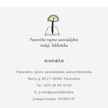
Kovas
Balandis
Gegužė
Birželis
Liepa
Rugpjūtis
Kontaktai
Rugsėjis
Panevėžio rajono savivaldybės viešoji biblioteka
Spalis
Beržų g. 50 LT-36145, Panevėžys
Lapkritis
Tel. +370 45 58 70 50
Gruodis
El. p info@panrbiblioteka
Įstaigos kodas: 190402747
1974