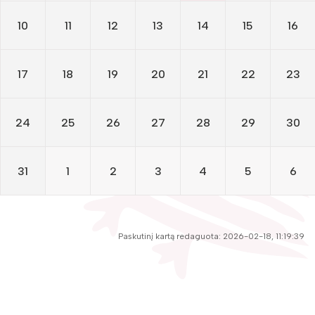
Žymūs kraštiečiai
Literatų klubas „Polėkis“
Gaunami periodiniai leidiniai
10
11
12
13
14
15
16
Literatų klubas „Polėkis“
Tarpbibliotekinis abonementas
Interaktyvi kelionė
Interaktyvi kelionė
Knygomatai
17
18
19
20
21
22
23
Gabrielės Petkevičaitės-Bitės literatūrinė
Gabrielės Petkevičaitės-Bitės literatūrinė premija
Internetas
premija
24
25
26
27
28
29
30
Klubai
Bibliotekos 70-metis
Bibliotekos 70-metis
Virtuali biblioteka
31
1
2
3
4
5
6
Virtuali biblioteka
Laikraščiai
Paskutinį kartą redaguota: 2026-02-18, 11:19:39
1975
Foto galerija
Virtualios galerijos
Sausis
Vasaris