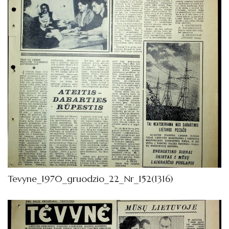
Tevyne_1970_gruodzio_22_Nr_152(1316)