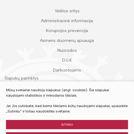
Veiklos sritys
Administracinė informacija
Korupcijos prevencija
Asmens duomenų apsauga
Nuorodos
D.U.K
Darbuotojams
Slapukų parinktys
Duomenų apsauga
Mūsų svetainė naudoja slapukus (angl. cookies). Šie slapukai
naudojami statistikos ir rinkodaros tikslais.
Įvertinkite mūsų paslaugas
Jei Jūs sutinkate, kad šiems tikslams būtų naudojami slapukai, spauskite
„Sutinku“ ir toliau naudokitės svetaine.
VERTINTI
SUTINKU