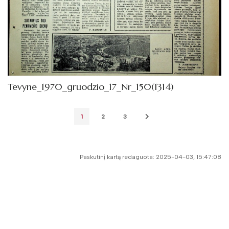
Tevyne_1970_gruodzio_17_Nr_150(1314)
1
2
3
Paskutinį kartą redaguota: 2025-04-03, 15:47:08