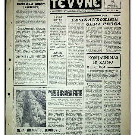
Rugsėjis
Spalis
Lapkritis
Gruodis
1969
1968
1967
1966
1965
1964
1963