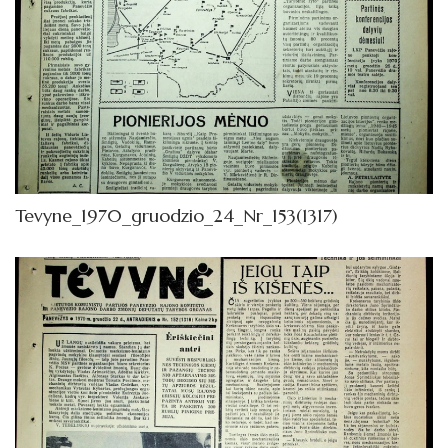
Tevyne_1970_gruodzio_24_Nr_153(1317)