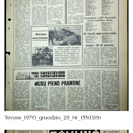
1972
1971
1970
Sausis
Vasaris
Kovas
Balandis
Gegužė
Birželis
Liepa
Tevyne_1970_gruodzio_29_Nr_155(1319)
Rugpjūtis