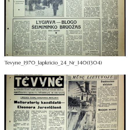
Tevyne_1970_lapkricio_24_Nr_140(1304)