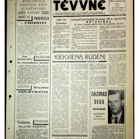
Rugsėjis
Spalis
Lapkritis
Gruodis
1969
1968
1967
1966
1965
1964
1963