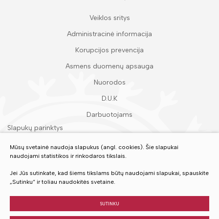
Veiklos sritys
Administracinė informacija
Korupcijos prevencija
Asmens duomenų apsauga
Nuorodos
D.U.K
Darbuotojams
Slapukų parinktys
Duomenų apsauga
Mūsų svetainė naudoja slapukus (angl. cookies). Šie slapukai
naudojami statistikos ir rinkodaros tikslais.
Įvertinkite mūsų paslaugas
Jei Jūs sutinkate, kad šiems tikslams būtų naudojami slapukai, spauskite
„Sutinku“ ir toliau naudokitės svetaine.
VERTINTI
SUTINKU