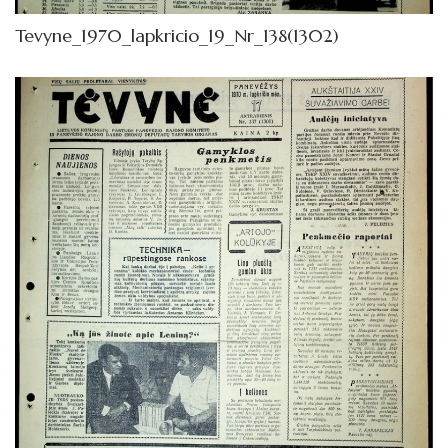
Tevyne_1970_lapkricio_19_Nr_138(1302)