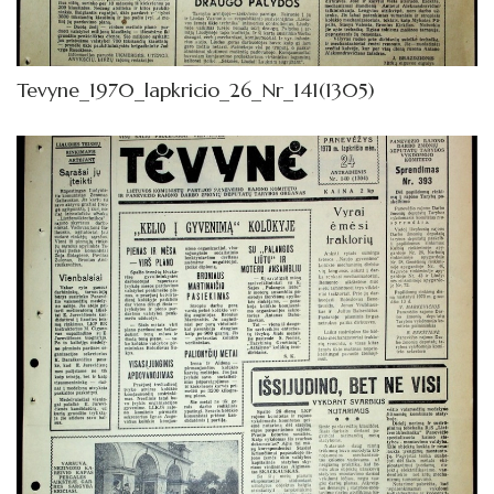
1962
Knygos
Tevyne_1970_lapkricio_26_Nr_141(1305)