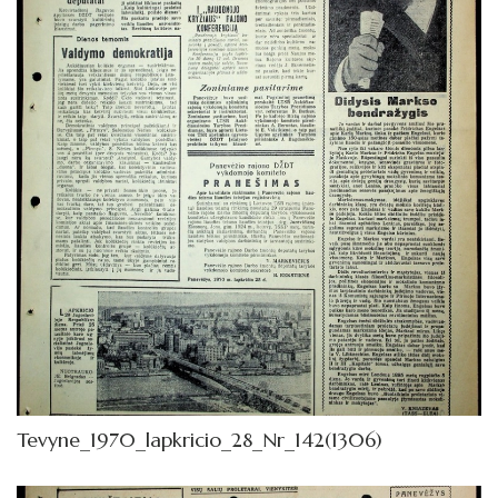
1972
1971
1970
Sausis
Vasaris
Kovas
Balandis
Gegužė
Birželis
Liepa
Tevyne_1970_lapkricio_28_Nr_142(1306)
Rugpjūtis