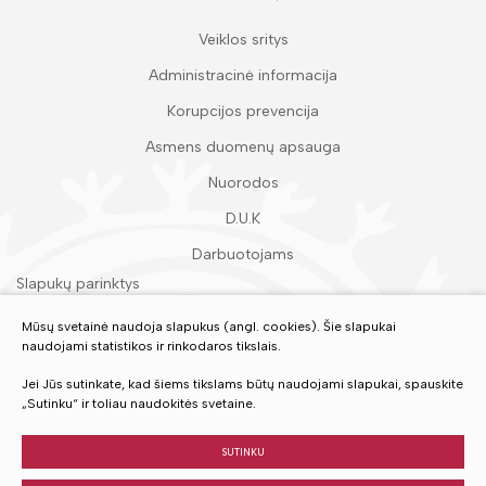
Veiklos sritys
Administracinė informacija
Korupcijos prevencija
Asmens duomenų apsauga
Nuorodos
D.U.K
Darbuotojams
Slapukų parinktys
Duomenų apsauga
Mūsų svetainė naudoja slapukus (angl. cookies). Šie slapukai
naudojami statistikos ir rinkodaros tikslais.
Įvertinkite mūsų paslaugas
Jei Jūs sutinkate, kad šiems tikslams būtų naudojami slapukai, spauskite
„Sutinku“ ir toliau naudokitės svetaine.
VERTINTI
SUTINKU