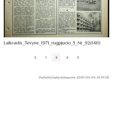
Laikrastis_Tevyne_1971_rugpjucio_5_Nr_92(1411)
1
2
3
Paskutinį kartą redaguota: 2025-04-09, 10:29:05