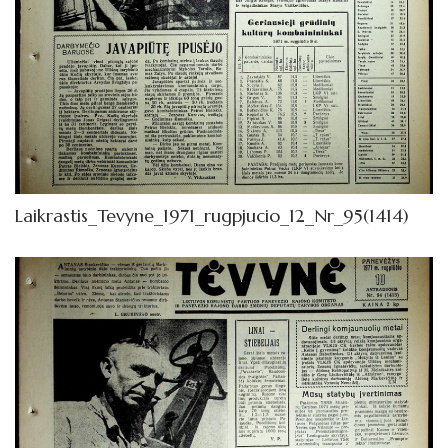
Laikrastis_Tevyne_1971_rugpjucio_12_Nr_95(1414)