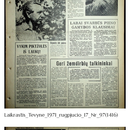
1972
1971
Sausis
Vasaris
Kovas
Balandis
Gegužė
Birželis
Liepa
Rugpjūtis
Laikrastis_Tevyne_1971_rugpjucio_17_Nr_97(1416)
Rugsėjis