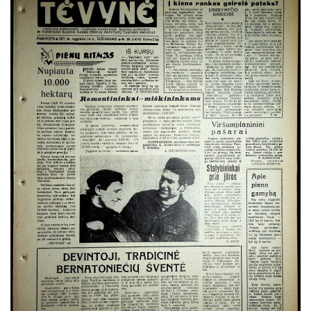
Spalis
Lapkritis
Gruodis
1970
1969
1968
1967
1966
1965
1964
1963