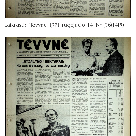
1962
Knygos
Laikrastis_Tevyne_1971_rugpjucio_14_Nr_96(1415)