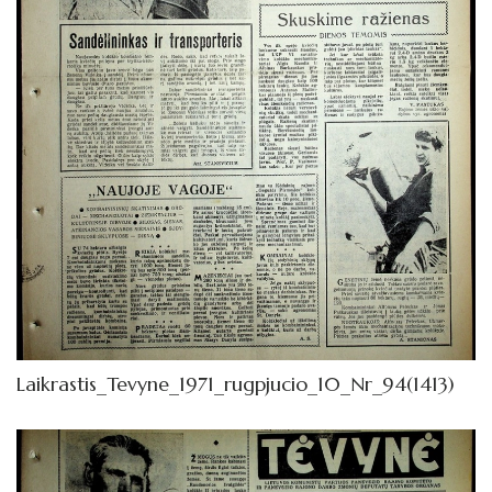
Laikrastis_Tevyne_1971_rugpjucio_10_Nr_94(1413)