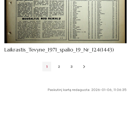
Laikrastis_Tevyne_1971_spalio_19_Nr_124(1443)
1
2
3
Paskutinį kartą redaguota: 2026-01-06, 11:06:35