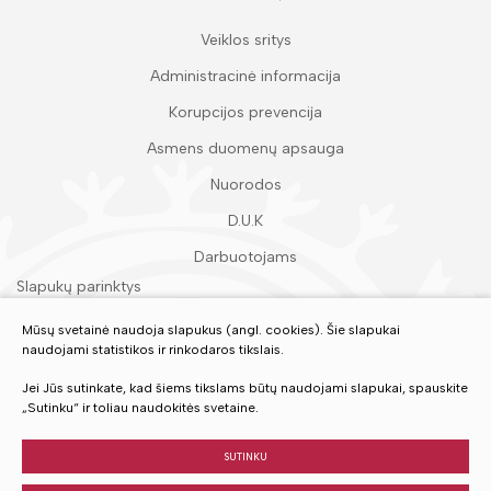
Veiklos sritys
Administracinė informacija
Korupcijos prevencija
Asmens duomenų apsauga
Nuorodos
D.U.K
Darbuotojams
Slapukų parinktys
Duomenų apsauga
Mūsų svetainė naudoja slapukus (angl. cookies). Šie slapukai
naudojami statistikos ir rinkodaros tikslais.
Įvertinkite mūsų paslaugas
Jei Jūs sutinkate, kad šiems tikslams būtų naudojami slapukai, spauskite
„Sutinku“ ir toliau naudokitės svetaine.
VERTINTI
SUTINKU