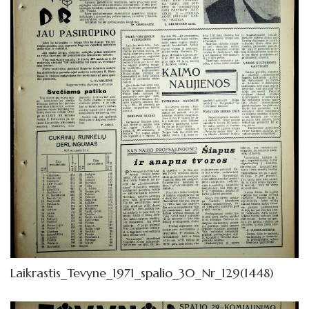
1972
1971
Sausis
Vasaris
Kovas
Balandis
Gegužė
Birželis
Liepa
Rugpjūtis
Laikrastis_Tevyne_1971_spalio_30_Nr_129(1448)
Rugsėjis