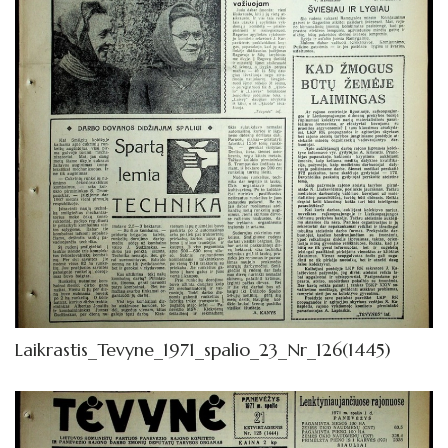
Laikrastis_Tevyne_1971_spalio_23_Nr_126(1445)