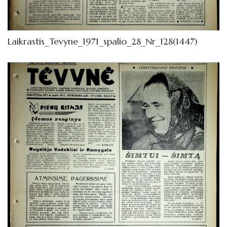
1962
Knygos
Laikrastis_Tevyne_1971_spalio_28_Nr_128(1447)