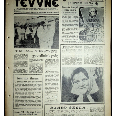
Spalis
Lapkritis
Gruodis
1970
1969
1968
1967
1966
1965
1964
1963