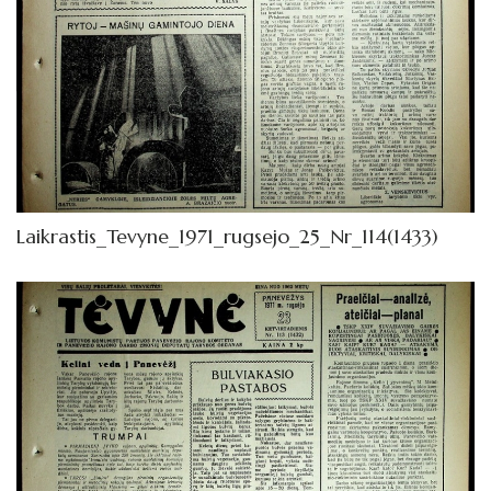
Laikrastis_Tevyne_1971_rugsejo_25_Nr_114(1433)