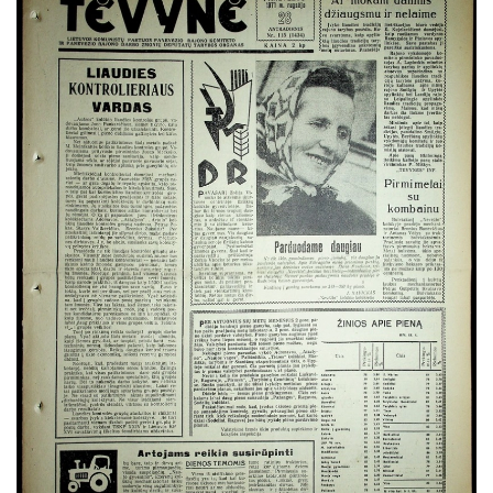
Spalis
Lapkritis
Gruodis
1970
1969
1968
1967
1966
1965
1964
1963