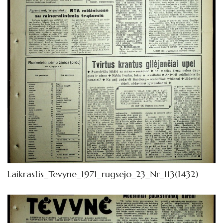
Laikrastis_Tevyne_1971_rugsejo_23_Nr_113(1432)