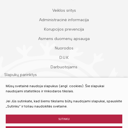
Veiklos sritys
Administracinė informacija
Korupcijos prevencija
Asmens duomenų apsauga
Nuorodos
D.U.K
Darbuotojams
Slapukų parinktys
Duomenų apsauga
Mūsų svetainė naudoja slapukus (angl. cookies). Šie slapukai
naudojami statistikos ir rinkodaros tikslais.
Įvertinkite mūsų paslaugas
Jei Jūs sutinkate, kad šiems tikslams būtų naudojami slapukai, spauskite
„Sutinku“ ir toliau naudokitės svetaine.
VERTINTI
SUTINKU