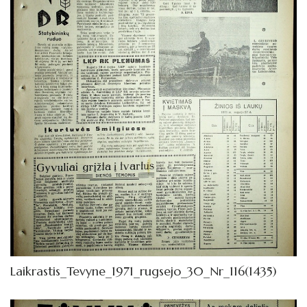
1972
1971
Sausis
Vasaris
Kovas
Balandis
Gegužė
Birželis
Liepa
Rugpjūtis
Laikrastis_Tevyne_1971_rugsejo_30_Nr_116(1435)
Rugsėjis