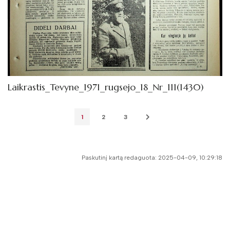
Laikrastis_Tevyne_1971_rugsejo_18_Nr_111(1430)
1
2
3
Paskutinį kartą redaguota: 2025-04-09, 10:29:18