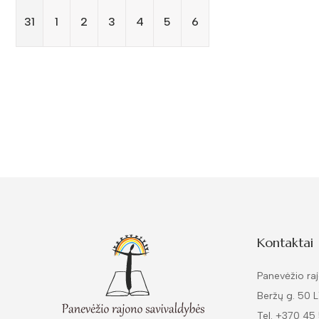
31
1
2
3
4
5
6
Kontaktai
Panevėžio raj
Beržų g. 50 
Tel. +370 45