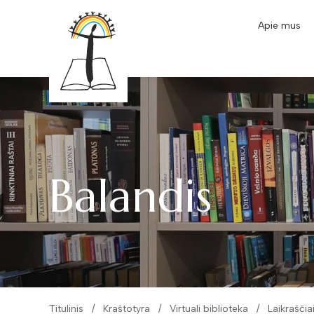
Apie mus
Balandis
Titulinis
Kraštotyra
Virtuali biblioteka
Laikraščia