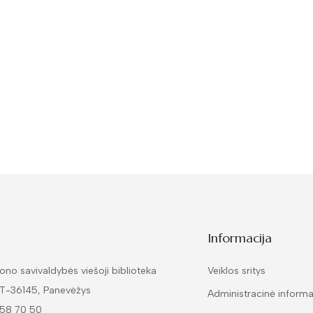
Informacija
ono savivaldybės viešoji biblioteka
Veiklos sritys
LT-36145, Panevėžys
Administracinė informa
 58 70 50