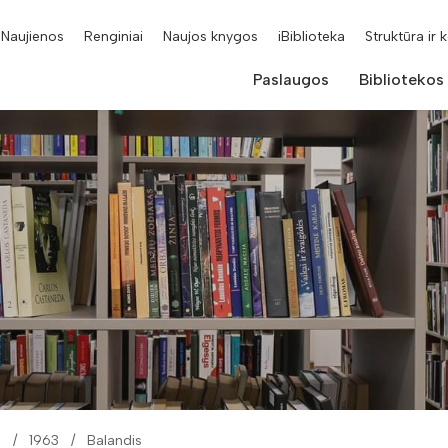
Naujienos
Renginiai
Naujos knygos
iBiblioteka
Struktūra ir 
Paslaugos
Bibliotekos
i
1963
Balandis