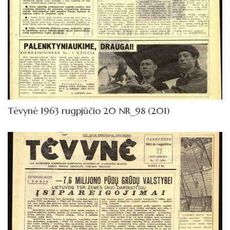
Tėvynė 1963 rugpjūčio 20 NR_98 (201)