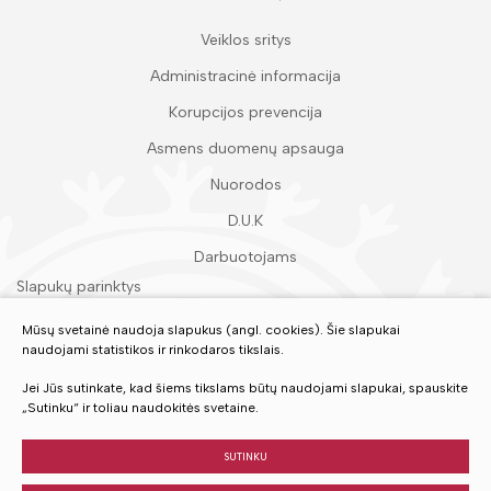
Veiklos sritys
Administracinė informacija
Korupcijos prevencija
Asmens duomenų apsauga
Nuorodos
D.U.K
Darbuotojams
Slapukų parinktys
Duomenų apsauga
Mūsų svetainė naudoja slapukus (angl. cookies). Šie slapukai
naudojami statistikos ir rinkodaros tikslais.
Įvertinkite mūsų paslaugas
Jei Jūs sutinkate, kad šiems tikslams būtų naudojami slapukai, spauskite
„Sutinku“ ir toliau naudokitės svetaine.
VERTINTI
SUTINKU