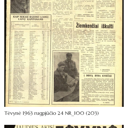
1972
1971
1970
1969
1968
1967
1966
1965
1964
1963
Tėvynė 1963 rugpjūčio 24 NR_100 (203)
Sausis