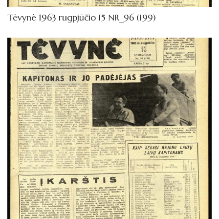
Tėvynė 1963 rugpjūčio 15 NR_96 (199)