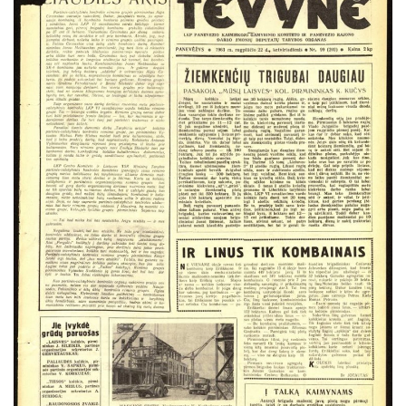
Vasaris
Kovas
Balandis
Gegužė
Birželis
Liepa
Rugpjūtis
Rugsėjis
Spalis
Lapkritis
Gruodis