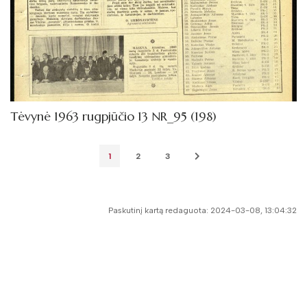
Tėvynė 1963 rugpjūčio 13 NR_95 (198)
1
2
3
Paskutinį kartą redaguota: 2024-03-08, 13:04:32