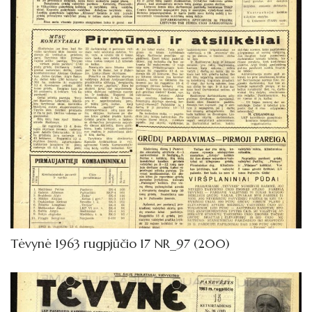
Tėvynė 1963 rugpjūčio 17 NR_97 (200)