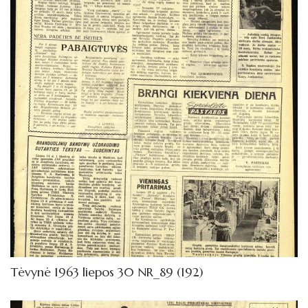
1972
1971
1970
1969
1968
1967
1966
1965
1964
1963
Tėvynė 1963 liepos 30 NR_89 (192)
Sausis