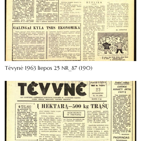
Tėvynė 1963 liepos 25 NR_87 (190)