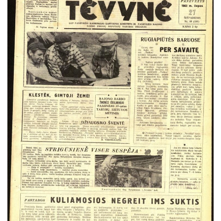
Vasaris
Kovas
Balandis
Gegužė
Birželis
Liepa
Rugpjūtis
Rugsėjis
Spalis
Lapkritis
Gruodis