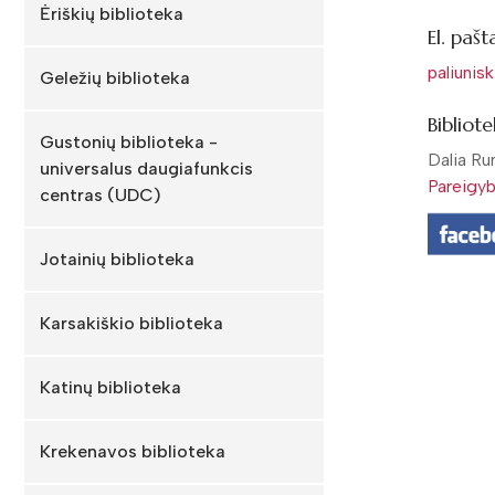
Ėriškių biblioteka
El. pašt
paliunis
Geležių biblioteka
Bibliot
Gustonių biblioteka -
Dalia Ru
universalus daugiafunkcis
Pareigy
centras (UDC)
Jotainių biblioteka
Karsakiškio biblioteka
Katinų biblioteka
Krekenavos biblioteka