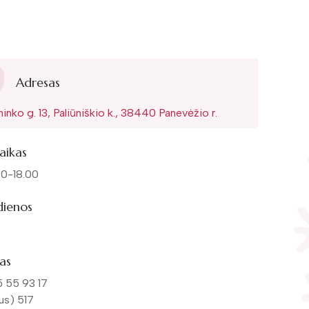
Adresas
ninko g. 13, Paliūniškio k., 38440 Panevėžio r.
aikas
.00-18.00
 dienos
as
 55 93 17
aus) 517