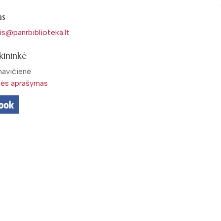
as
kis@panrbiblioteka.lt
ekininkė
navičienė
bės aprašymas