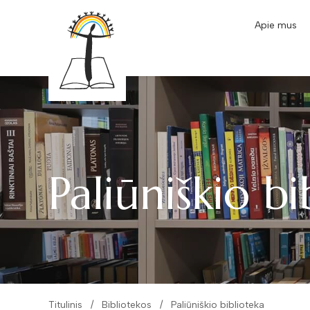
Apie mus
Paliūniškio bi
Titulinis
Bibliotekos
Paliūniškio biblioteka