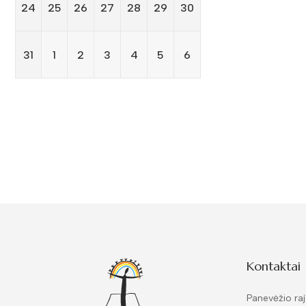
24
25
26
27
28
29
30
31
1
2
3
4
5
6
Kontaktai
Panevėžio raj