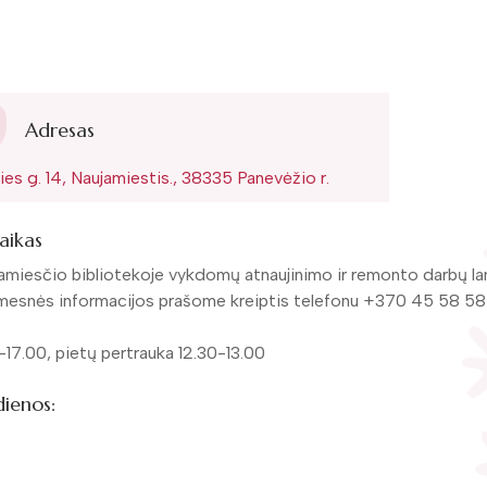
Adresas
ries g. 14, Naujamiestis., 38335 Panevėžio r.
aikas
amiesčio bibliotekoje vykdomų atnaujinimo ir remonto darbų lank
mesnės informacijos prašome kreiptis telefonu +370 45 58 5
-17.00, pietų pertrauka 12.30-13.00
dienos: