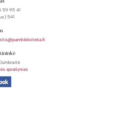
as
 59 95 41
aus) 541
as
stis@panrbiblioteka.lt
ekininkė
Dumbraitė
bės aprašymas