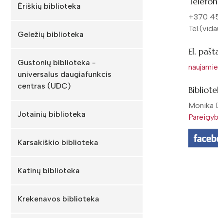
Telefon
Ėriškių biblioteka
+370 45
Tel.(vid
Geležių biblioteka
El. pašt
Gustonių biblioteka -
naujamie
universalus daugiafunkcis
centras (UDC)
Bibliot
Monika 
Jotainių biblioteka
Pareigy
Karsakiškio biblioteka
Katinų biblioteka
Krekenavos biblioteka