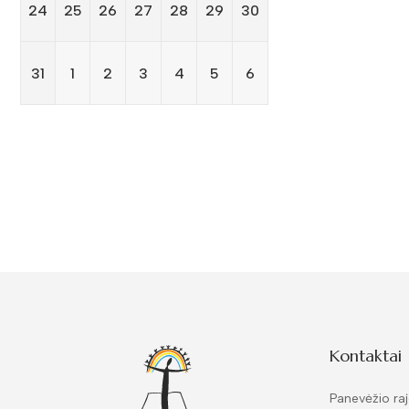
24
25
26
27
28
29
30
31
1
2
3
4
5
6
Kontaktai
Panevėžio raj