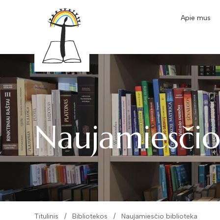
Apie mus
Naujamiesčio
Titulinis
Bibliotekos
Naujamiesčio biblioteka