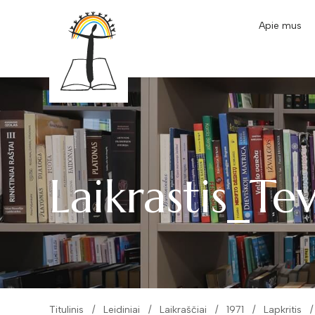
Apie mus
Laikrastis_T
Titulinis
Leidiniai
Laikraščiai
1971
Lapkritis