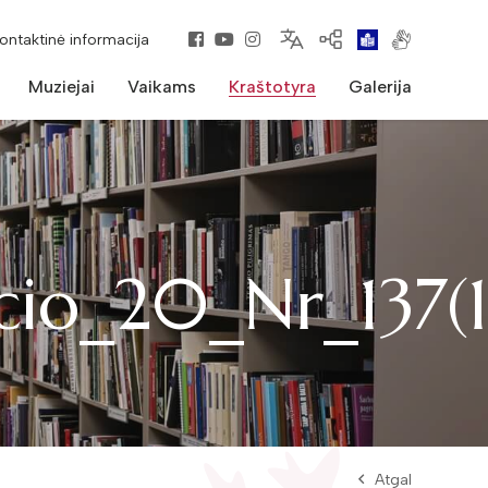
kontaktinė informacija
Muziejai
Vaikams
Kraštotyra
Galerija
icio_20_Nr_137(
Atgal