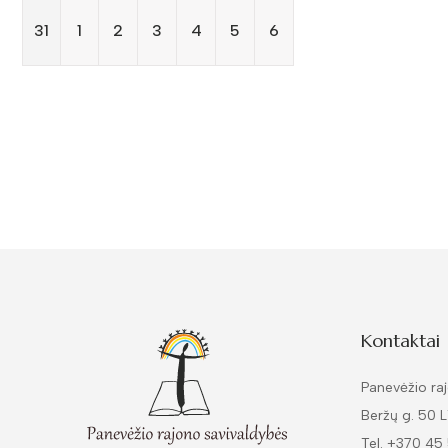
31
1
2
3
4
5
6
Kontaktai
Panevėžio raj
Beržų g. 50 
Tel. +370 45