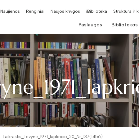
Naujienos
Renginiai
Naujos knygos
iBiblioteka
Struktūra ir 
Paslaugos
Bibliotekos
evyne_1971_lapkr
Laikrastis_Tevyne_1971_lapkricio_20_Nr_137(1456)