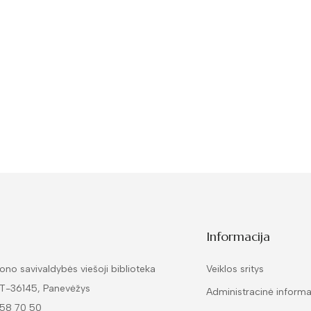
Informacija
ono savivaldybės viešoji biblioteka
Veiklos sritys
LT-36145, Panevėžys
Administracinė informa
 58 70 50