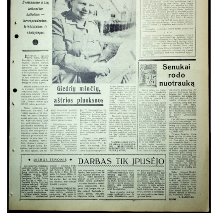
1972
1971
1970
Sausis
Vasaris
Kovas
Balandis
Gegužė
Birželis
Liepa
Rugpjūtis