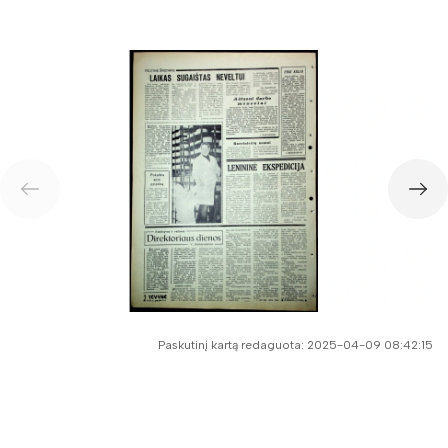
Rugsėjis
Spalis
Lapkritis
Gruodis
1969
1968
1967
1966
1965
Paskutinį kartą redaguota: 2025-04-09 08:42:15
1964
1963