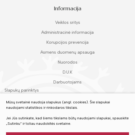
Informacija
Veiklos sritys
Administracinė informacija
Korupcijos prevencija
Asmens duomenų apsauga
Nuorodos
D.U.K
Darbuotojams
Slapukų parinktys
Duomenų apsauga
Mūsų svetainė naudoja slapukus (angl. cookies). Šie slapukai
naudojami statistikos ir rinkodaros tikslais.
Įvertinkite mūsų paslaugas
Jei Jūs sutinkate, kad šiems tikslams būtų naudojami slapukai, spauskite
„Sutinku“ ir toliau naudokitės svetaine.
VERTINTI