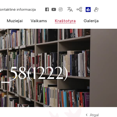
kontaktinė informacija
Muziejai
Vaikams
Kraštotyra
Galerija
_58(1222)
Atgal