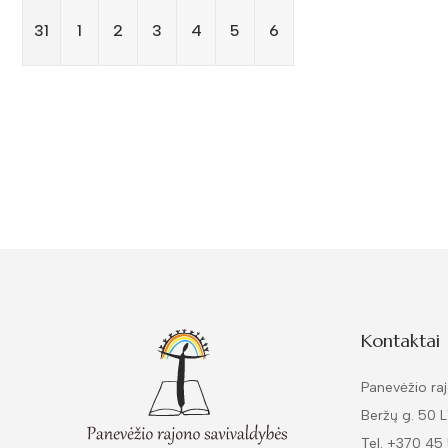
31
1
2
3
4
5
6
Kontaktai
Panevėžio raj
Beržų g. 50 
Tel. +370 45