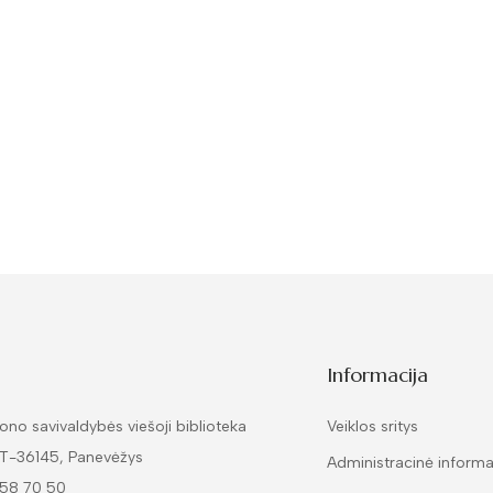
Informacija
ono savivaldybės viešoji biblioteka
Veiklos sritys
LT-36145, Panevėžys
Administracinė informa
 58 70 50