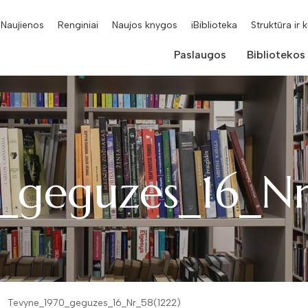
Naujienos
Renginiai
Naujos knygos
iBiblioteka
Struktūra ir 
Paslaugos
Bibliotekos
_geguzes_16_Nr
Tevyne_1970_geguzes_16_Nr_58(1222)