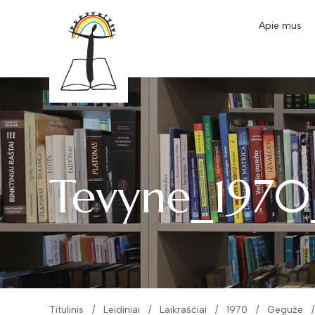
Apie mus
Tevyne_1970
Titulinis
Leidiniai
Laikraščiai
1970
Gegužė