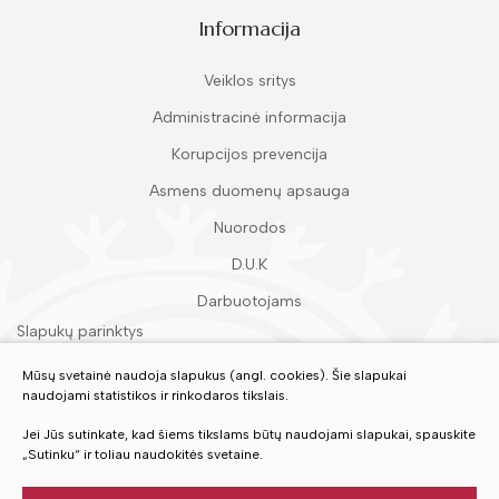
Informacija
Veiklos sritys
Administracinė informacija
Korupcijos prevencija
Asmens duomenų apsauga
Nuorodos
D.U.K
Darbuotojams
Slapukų parinktys
Duomenų apsauga
Mūsų svetainė naudoja slapukus (angl. cookies). Šie slapukai
naudojami statistikos ir rinkodaros tikslais.
Įvertinkite mūsų paslaugas
Jei Jūs sutinkate, kad šiems tikslams būtų naudojami slapukai, spauskite
„Sutinku“ ir toliau naudokitės svetaine.
VERTINTI