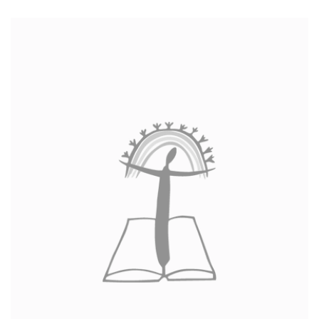
Interaktyvi kelionė
Gabrielės Petkevičaitės-Bitės literatūrinė premija
Bibliotekos 70-metis
Virtuali biblioteka