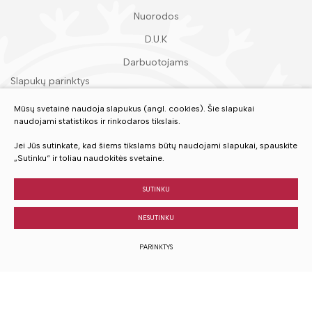
Nuorodos
D.U.K
Darbuotojams
Slapukų parinktys
Duomenų apsauga
Mūsų svetainė naudoja slapukus (angl. cookies). Šie slapukai
naudojami statistikos ir rinkodaros tikslais.
Įvertinkite mūsų paslaugas
Jei Jūs sutinkate, kad šiems tikslams būtų naudojami slapukai, spauskite
„Sutinku“ ir toliau naudokitės svetaine.
VERTINTI
SUTINKU
NESUTINKU
© 2023 Visos teisės saugomos
PARINKTYS
Sukurta:
TEXUS