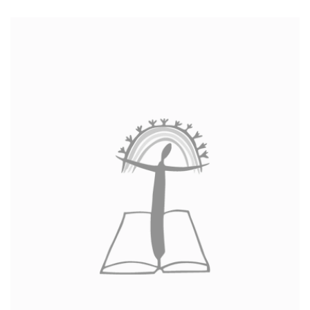
Interaktyvi kelionė
Gabrielės Petkevičaitės-Bitės literatūrinė premija
Bibliotekos 70-metis
Virtuali biblioteka