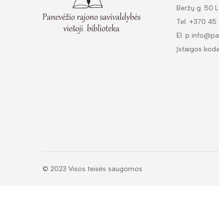
Beržų g. 50 
Tel. +370 45
El. p info@pa
Įstaigos kod
© 2023 Visos teisės saugomos