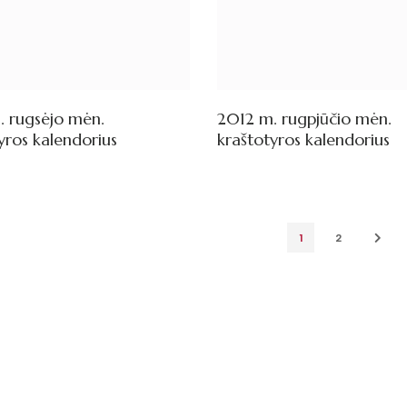
. rugsėjo mėn.
2012 m. rugpjūčio mėn.
yros kalendorius
kraštotyros kalendorius
1
2