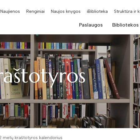
Naujienos
Renginiai
Naujos knygos
iBiblioteka
Struktūra ir 
Paslaugos
Bibliotekos
aštotyros
2 metų kraštotyros kalendorius