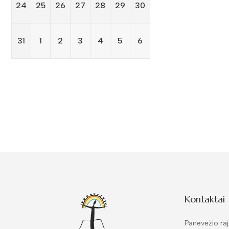
24
25
26
27
28
29
30
31
1
2
3
4
5
6
Kontaktai
Panevėžio raj