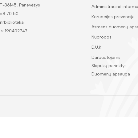
LT-36145, Panevėžys
Administracinė informa
 58 70 50
Korupcijos prevencija
nrbiblioteka
Asmens duomenų aps
as: 190402747
Nuorodos
D.U.K
Darbuotojams
Slapukų parinktys
Duomenų apsauga