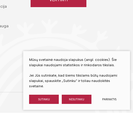
cija
auga
Mūsų svetainė naudoja slapukus (angl. cookies). Šie
slapukai naudojami statistikos ir rinkodaros tikslais.
Jei Jūs sutinkate, kad šiems tikslams būtų naudojami
slapukai, spauskite „Sutinku“ ir toliau naudokitės
svetaine.
SUTINKU
NESUTINKU
PARINKTYS
Sukurta:
TEXUS