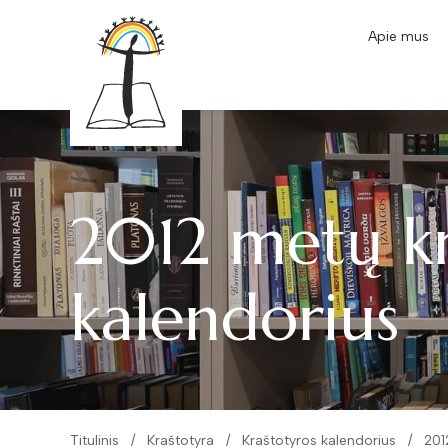
Apie mus
2012 metų kr
kalendorius
Titulinis
Kraštotyra
Kraštotyros kalendorius
201