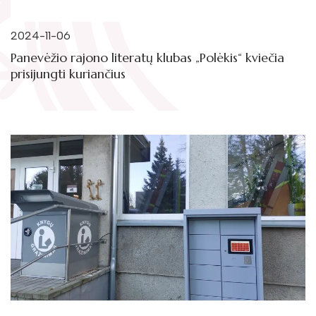
Žymūs kraštiečiai
Gaunami periodiniai leidiniai
Literatų klubas „Polėkis“
2024-11-06
Tarpbibliotekinis abonementas
Panevėžio rajono literatų klubas „Polėkis“ kviečia
Interaktyvi kelionė
Knygomatai
prisijungti kuriančius
Gabrielės Petkevičaitės-Bitės literatūrinė
Internetas
premija
Klubai
Bibliotekos 70-metis
Virtuali biblioteka