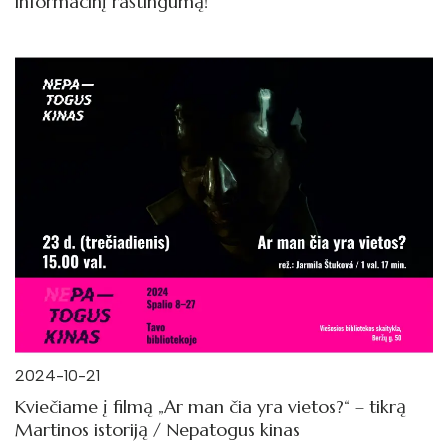
informacinį raštingumą!
2024-10-21
Kviečiame į filmą „Ar man čia yra vietos?“ – tikrą
Martinos istoriją / Nepatogus kinas