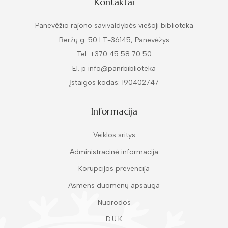
Kontaktai
Panevėžio rajono savivaldybės viešoji biblioteka
Beržų g. 50 LT-36145, Panevėžys
Tel. +370 45 58 70 50
El. p info@panrbiblioteka
Įstaigos kodas: 190402747
Informacija
Veiklos sritys
Administracinė informacija
Korupcijos prevencija
Asmens duomenų apsauga
Nuorodos
D.U.K