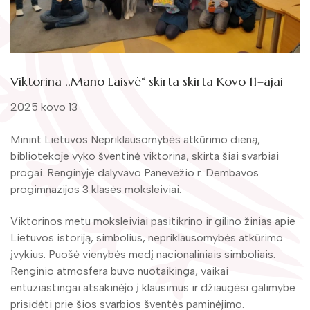
Žymūs kraštiečiai
Gaunami periodiniai leidiniai
Literatų klubas „Polėkis“
Tarpbibliotekinis abonementas
Interaktyvi kelionė
Knygomatai
Viktorina ,,Mano Laisvė“ skirta skirta Kovo 11–ajai
Gabrielės Petkevičaitės-Bitės literatūrinė
Internetas
premija
2025 kovo 13
Klubai
Bibliotekos 70-metis
Minint Lietuvos Nepriklausomybės atkūrimo dieną,
bibliotekoje vyko šventinė viktorina, skirta šiai svarbiai
Virtuali biblioteka
progai. Renginyje dalyvavo Panevėžio r. Dembavos
progimnazijos 3 klasės moksleiviai.
Viktorinos metu moksleiviai pasitikrino ir gilino žinias apie
Lietuvos istoriją, simbolius, nepriklausomybės atkūrimo
įvykius. Puošė vienybės medį nacionaliniais simboliais.
Renginio atmosfera buvo nuotaikinga, vaikai
entuziastingai atsakinėjo į klausimus ir džiaugėsi galimybe
prisidėti prie šios svarbios šventės paminėjimo.