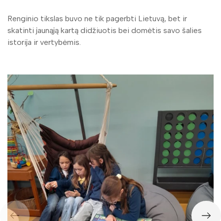
Renginio tikslas buvo ne tik pagerbti Lietuvą, bet ir
skatinti jaunąją kartą didžiuotis bei domėtis savo šalies
istorija ir vertybėmis.