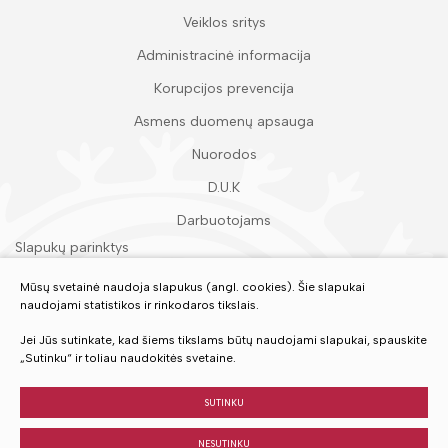
Veiklos sritys
Administracinė informacija
Korupcijos prevencija
Asmens duomenų apsauga
Nuorodos
D.U.K
Darbuotojams
Slapukų parinktys
Duomenų apsauga
Mūsų svetainė naudoja slapukus (angl. cookies). Šie slapukai
naudojami statistikos ir rinkodaros tikslais.
Įvertinkite mūsų paslaugas
Jei Jūs sutinkate, kad šiems tikslams būtų naudojami slapukai, spauskite
„Sutinku“ ir toliau naudokitės svetaine.
VERTINTI
SUTINKU
NESUTINKU