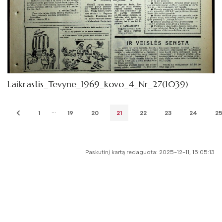
Laikrastis_Tevyne_1969_kovo_4_Nr_27(1039)
...
1
19
20
21
22
23
24
2
Paskutinį kartą redaguota: 2025-12-11, 15:05:13