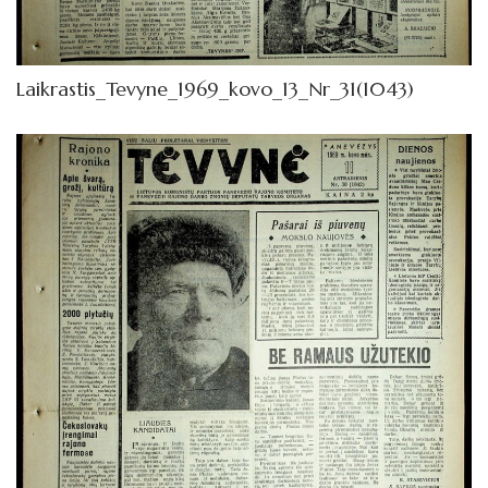
1962
Knygos
Laikrastis_Tevyne_1969_kovo_13_Nr_31(1043)