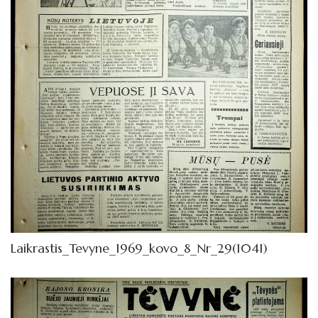
Laikrastis_Tevyne_1969_kovo_8_Nr_29(1041)