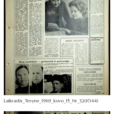
1972
1971
1970
1969
Sausis
Vasaris
Kovas
Balandis
Gegužė
Birželis
Laikrastis_Tevyne_1969_kovo_15_Nr_32(1044)
Liepa