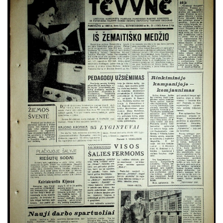
Rugpjūtis
Rugsėjis
Spalis
Lapkritis
Gruodis
1968
1967
1966
1965
1964
1963