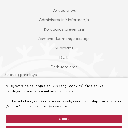
Veiklos sritys
Administracinė informacija
Korupcijos prevencija
Asmens duomenų apsauga
Nuorodos
D.U.K
Darbuotojams
Slapukų parinktys
Duomenų apsauga
Mūsų svetainė naudoja slapukus (angl. cookies). Šie slapukai
naudojami statistikos ir rinkodaros tikslais.
Įvertinkite mūsų paslaugas
Jei Jūs sutinkate, kad šiems tikslams būtų naudojami slapukai, spauskite
„Sutinku“ ir toliau naudokitės svetaine.
VERTINTI
SUTINKU