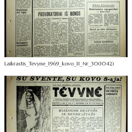
Laikrastis_Tevyne_1969_kovo_11_Nr_30(1042)