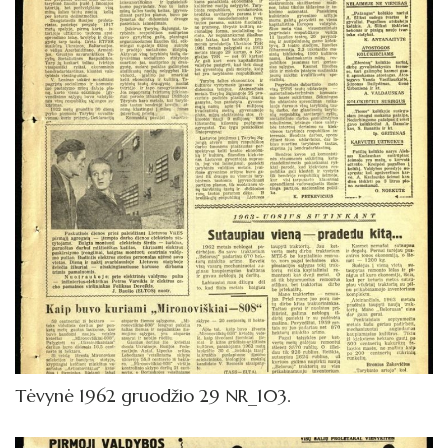
1972
1971
1970
1969
1968
1967
1966
1965
1964
1963
Tėvynė 1962 gruodžio 29 NR_103.
1962