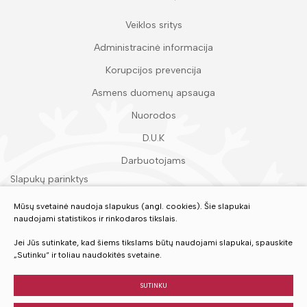
Veiklos sritys
Administracinė informacija
Korupcijos prevencija
Asmens duomenų apsauga
Nuorodos
D.U.K
Darbuotojams
Slapukų parinktys
Duomenų apsauga
Mūsų svetainė naudoja slapukus (angl. cookies). Šie slapukai
naudojami statistikos ir rinkodaros tikslais.
Įvertinkite mūsų paslaugas
Jei Jūs sutinkate, kad šiems tikslams būtų naudojami slapukai, spauskite
„Sutinku“ ir toliau naudokitės svetaine.
VERTINTI
SUTINKU