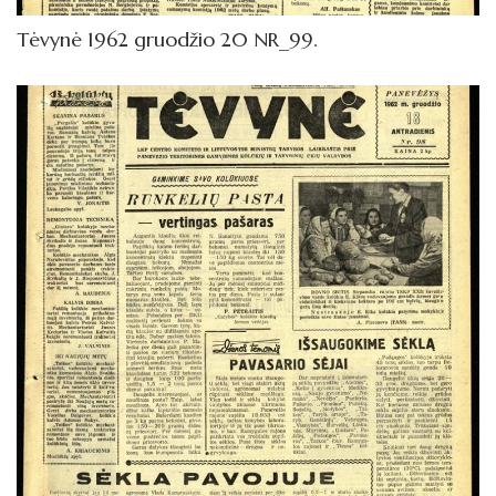
Tėvynė 1962 gruodžio 20 NR_99.