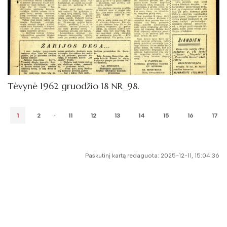
Tėvynė 1962 gruodžio 18 NR_98.
...
1
2
11
12
13
14
15
16
17
Paskutinį kartą redaguota: 2025-12-11, 15:04:36