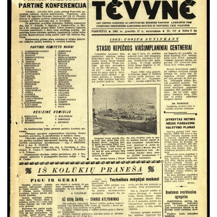
Balandis
Gegužė
Birželis
Liepa
Rugpjūtis
Rugsėjis
Spalis
Lapkritis
Gruodis
Knygos