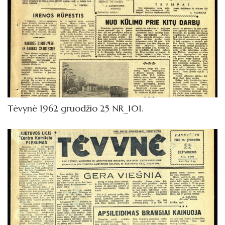
Tėvynė 1962 gruodžio 25 NR_101.