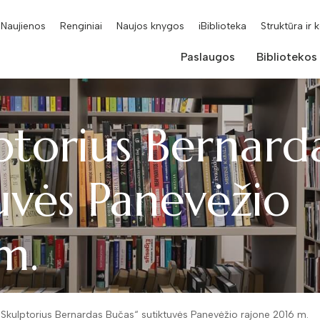
Naujienos
Renginiai
Naujos knygos
iBiblioteka
Struktūra ir 
Paslaugos
Bibliotekos
ptorius Bernard
uvės Panevėžio
m.
Skulptorius Bernardas Bučas“ sutiktuvės Panevėžio rajone 2016 m.