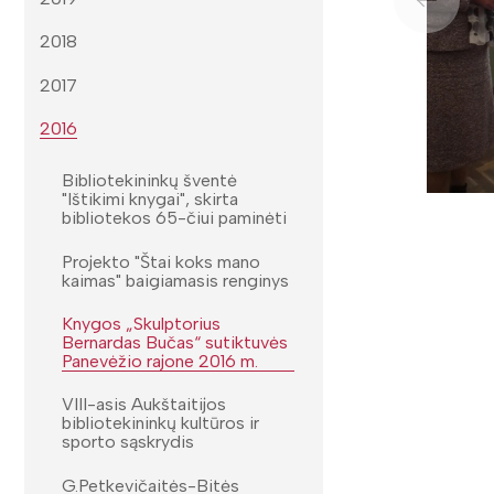
2018
2017
2016
Bibliotekininkų šventė
"Ištikimi knygai", skirta
bibliotekos 65-čiui paminėti
Projekto "Štai koks mano
kaimas" baigiamasis renginys
Knygos „Skulptorius
Bernardas Bučas“ sutiktuvės
Panevėžio rajone 2016 m.
VIII-asis Aukštaitijos
bibliotekininkų kultūros ir
sporto sąskrydis
G.Petkevičaitės-Bitės