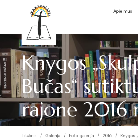
Apie mus
Knygos „Skul
Bučas“ sutikt
rajone 2016 
Titulinis
Galerija
Foto galerija
2016
Knygos „