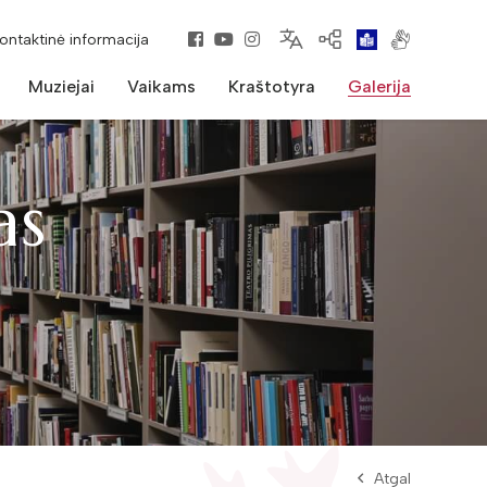
kontaktinė informacija
Muziejai
Vaikams
Kraštotyra
Galerija
as
Atgal