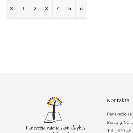
31
1
2
3
4
5
6
Kontaktai
Panevėžio raj
Beržų g. 50 
Tel. +370 45