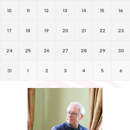
Žymūs kraštiečiai
Gaunami periodiniai leidiniai
2024
10
11
12
13
14
15
16
Literatų klubas „Polėkis“
Tarpbibliotekinis abonementas
2023
Interaktyvi kelionė
Knygomatai
17
18
19
20
21
22
23
2022
Gabrielės Petkevičaitės-Bitės literatūrinė
Internetas
premija
2021
24
25
26
27
28
29
30
Klubai
2020
Bibliotekos 70-metis
2019
Virtuali biblioteka
31
1
2
3
4
5
6
2018
2017
2016
2015
2014