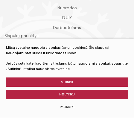
Nuorodos
D.U.K
Darbuotojams
Slapukų parinktys
Duomenų apsauga
Mūsų svetainė naudoja slapukus (angl. cookies). Šie slapukai
naudojami statistikos ir rinkodaros tikslais.
Įvertinkite mūsų paslaugas
Jei Jūs sutinkate, kad šiems tikslams būtų naudojami slapukai, spauskite
„Sutinku“ ir toliau naudokitės svetaine.
VERTINTI
SUTINKU
NESUTINKU
© 2023 Visos teisės saugomos
PARINKTYS
Sukurta:
TEXUS