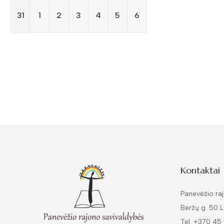
31
1
2
3
4
5
6
Kontaktai
Panevėžio raj
Beržų g. 50 
Tel. +370 45