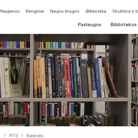
Naujienos
Renginiai
Naujos knygos
iBiblioteka
Struktūra ir 
Paslaugos
Bibliotekos
i
1973
Balandis