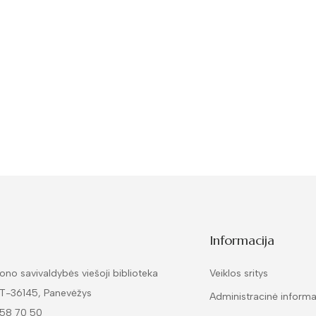
Informacija
ono savivaldybės viešoji biblioteka
Veiklos sritys
LT-36145, Panevėžys
Administracinė informa
 58 70 50