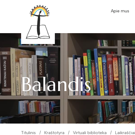
Apie mus
Balandis
Titulinis
Kraštotyra
Virtuali biblioteka
Laikraščia