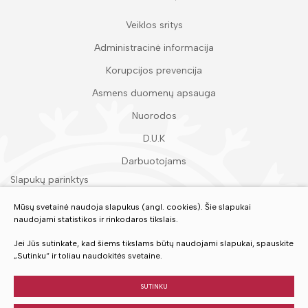
Veiklos sritys
Administracinė informacija
Korupcijos prevencija
Asmens duomenų apsauga
Nuorodos
D.U.K
Darbuotojams
Slapukų parinktys
Duomenų apsauga
Mūsų svetainė naudoja slapukus (angl. cookies). Šie slapukai
naudojami statistikos ir rinkodaros tikslais.
Įvertinkite mūsų paslaugas
Jei Jūs sutinkate, kad šiems tikslams būtų naudojami slapukai, spauskite
„Sutinku“ ir toliau naudokitės svetaine.
VERTINTI
SUTINKU