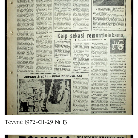
1972
Sausis
Vasaris
Kovas
Balandis
Gegužė
Birželis
Liepa
Rugpjūtis
Rugsėjis
Tėvynė 1972-01-29 Nr 13
Spalis