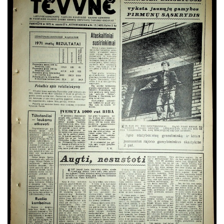
Lapkritis
Gruodis
1971
1970
1969
1968
1967
1966
1965
1964
1963