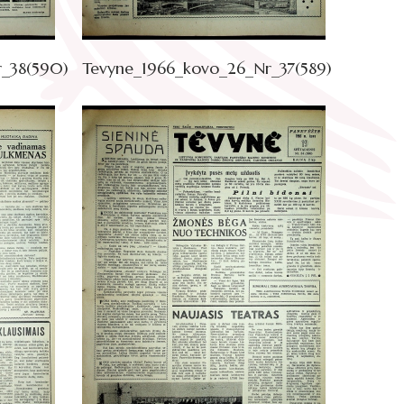
_38(590)
Tevyne_1966_kovo_26_Nr_37(589)