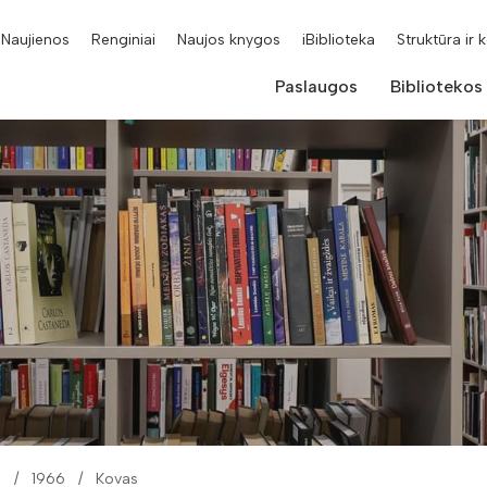
Naujienos
Renginiai
Naujos knygos
iBiblioteka
Struktūra ir 
Paslaugos
Bibliotekos
i
1966
Kovas