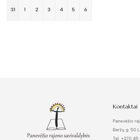
31
1
2
3
4
5
6
Kontaktai
Panevėžio raj
Beržų g. 50 
Tel. +370 45