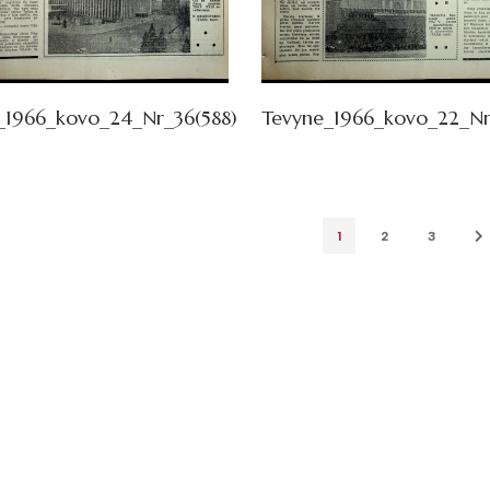
_1966_kovo_24_Nr_36(588)
Tevyne_1966_kovo_22_Nr
1
2
3