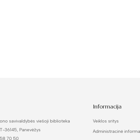
Informacija
ono savivaldybės viešoji biblioteka
Veiklos sritys
LT-36145, Panevėžys
Administracinė informa
 58 70 50