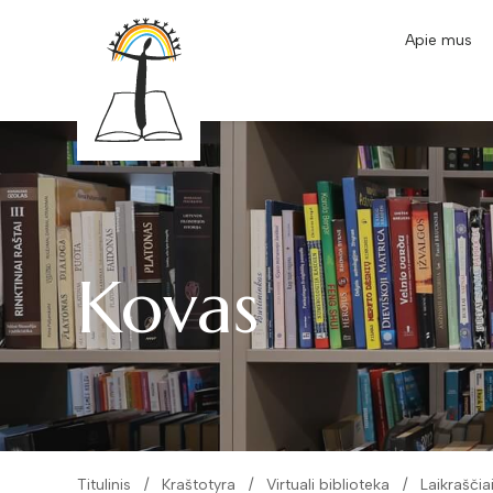
Apie mus
Kovas
Titulinis
Kraštotyra
Virtuali biblioteka
Laikraščia