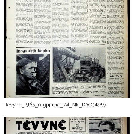
Tevyne_1965_rugpjucio_24_NR_100(499)