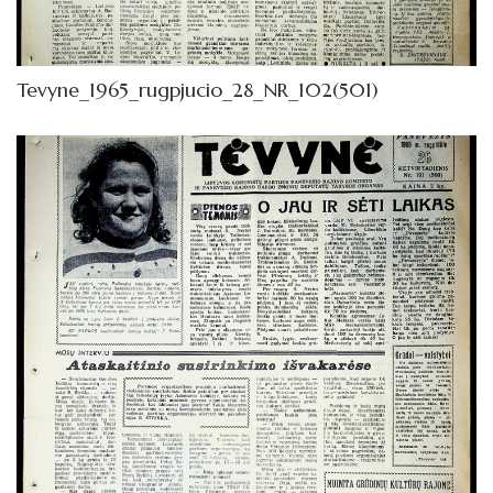
1962
Knygos
Tevyne_1965_rugpjucio_28_NR_102(501)