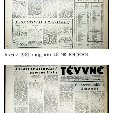
Tevyne_1965_rugpjucio_26_NR_101(500)