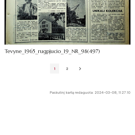
Tevyne_1965_rugpjucio_19_NR_98(497)
1
2
Paskutinį kartą redaguota: 2024-03-08, 11:27:10