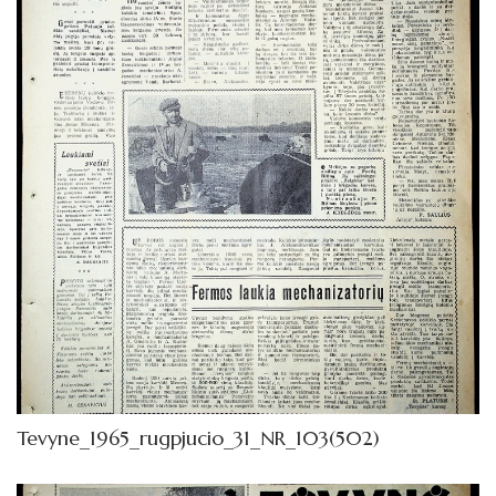
1972
1971
1970
1969
1968
1967
1966
1965
Sausis
Vasaris
Tevyne_1965_rugpjucio_31_NR_103(502)
Kovas