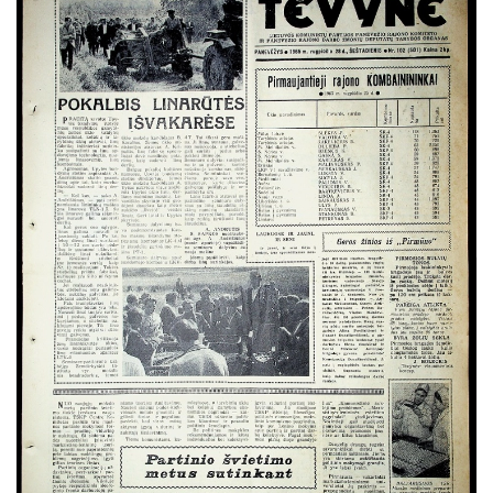
Balandis
Gegužė
Birželis
Liepa
Rugpjūtis
Rugsėjis
Spalis
Lapkritis
Gruodis
1964
1963