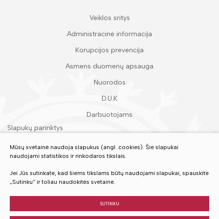
Veiklos sritys
Administracinė informacija
Korupcijos prevencija
Asmens duomenų apsauga
Nuorodos
D.U.K
Darbuotojams
Slapukų parinktys
Duomenų apsauga
Mūsų svetainė naudoja slapukus (angl. cookies). Šie slapukai
naudojami statistikos ir rinkodaros tikslais.
Įvertinkite mūsų paslaugas
Jei Jūs sutinkate, kad šiems tikslams būtų naudojami slapukai, spauskite
„Sutinku“ ir toliau naudokitės svetaine.
VERTINTI
SUTINKU