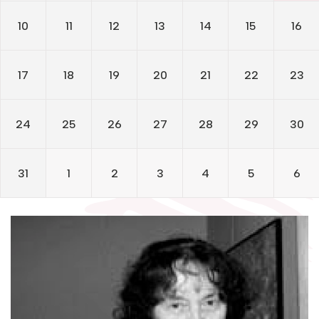
Žymūs kraštiečiai
Literatų klubas „Polėkis“
Gaunami periodiniai leidiniai
10
11
12
13
14
15
16
Literatų klubas „Polėkis“
Tarpbibliotekinis abonementas
Interaktyvi kelionė
Interaktyvi kelionė
Knygomatai
17
18
19
20
21
22
23
Gabrielės Petkevičaitės-Bitės literatūrinė
Gabrielės Petkevičaitės-Bitės literatūrinė premija
Internetas
premija
24
25
26
27
28
29
30
Klubai
Bibliotekos 70-metis
Bibliotekos 70-metis
Virtuali biblioteka
31
1
2
3
4
5
6
Virtuali biblioteka
Foto galerija
Virtualios galerijos