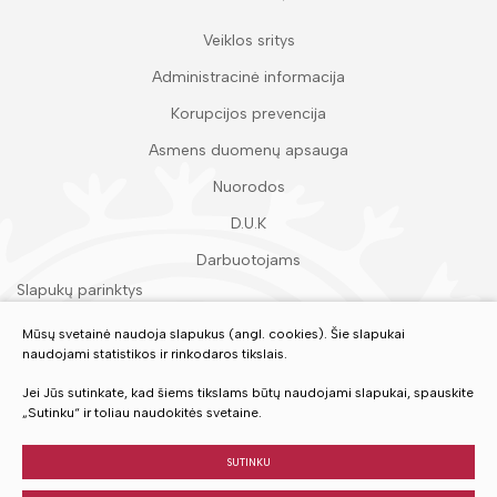
Veiklos sritys
Administracinė informacija
Korupcijos prevencija
Asmens duomenų apsauga
Nuorodos
D.U.K
Darbuotojams
Slapukų parinktys
Duomenų apsauga
Mūsų svetainė naudoja slapukus (angl. cookies). Šie slapukai
naudojami statistikos ir rinkodaros tikslais.
Įvertinkite mūsų paslaugas
Jei Jūs sutinkate, kad šiems tikslams būtų naudojami slapukai, spauskite
„Sutinku“ ir toliau naudokitės svetaine.
VERTINTI
SUTINKU