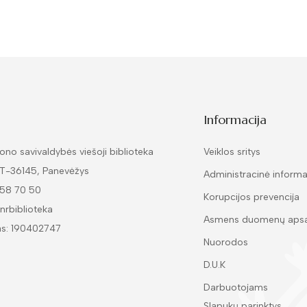
Informacija
ono savivaldybės viešoji biblioteka
Veiklos sritys
LT-36145, Panevėžys
Administracinė informa
 58 70 50
Korupcijos prevencija
nrbiblioteka
Asmens duomenų aps
as: 190402747
Nuorodos
D.U.K
Darbuotojams
Slapukų parinktys