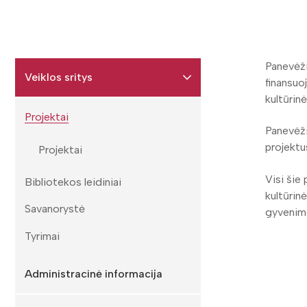
Panevėži
Veiklos sritys
finansuo
kultūrin
Projektai
Panevėži
projektu
Projektai
Visi šie
Bibliotekos leidiniai
kultūrin
Savanorystė
gyvenim
Tyrimai
Administracinė informacija