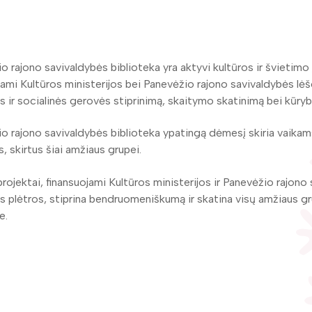
o rajono savivaldybės biblioteka yra aktyvi kultūros ir švietimo į
jami Kultūros ministerijos bei Panevėžio rajono savivaldybės lė
ės ir socialinės gerovės stiprinimą, skaitymo skatinimą bei kū
o rajono savivaldybės biblioteka ypatingą dėmesį skiria vaikams
s, skirtus šiai amžiaus grupei.
 projektai, finansuojami Kultūros ministerijos ir Panevėžio rajo
ės plėtros, stiprina bendruomeniškumą ir skatina visų amžiaus g
e.