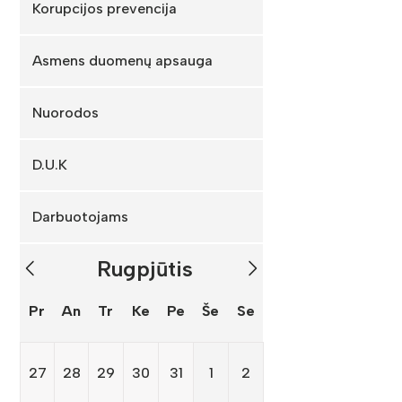
Korupcijos prevencija
Asmens duomenų apsauga
Nuorodos
D.U.K
Darbuotojams
Rugpjūtis
Pr
An
Tr
Ke
Pe
Še
Se
27
28
29
30
31
1
2