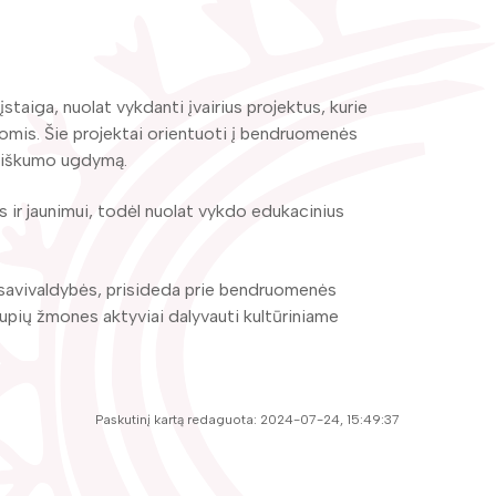
staiga, nuolat vykdanti įvairius projektus, kurie
šomis. Šie projektai orientuoti į bendruomenės
rybiškumo ugdymą.
 ir jaunimui, todėl nuolat vykdo edukacinius
no savivaldybės, prisideda prie bendruomenės
rupių žmones aktyviai dalyvauti kultūriniame
Paskutinį kartą redaguota: 2024-07-24, 15:49:37