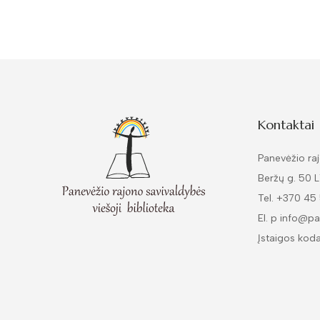
Kontaktai
Panevėžio raj
Beržų g. 50 
Tel. +370 45
El. p info@pa
Įstaigos kod