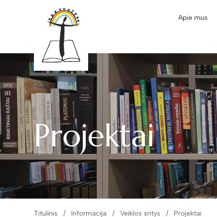
Apie mus
Projektai
Titulinis
Informacija
Veiklos sritys
Projektai