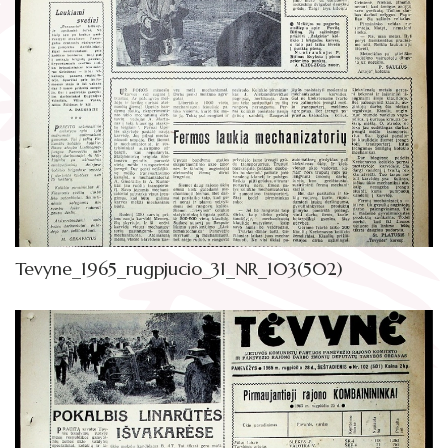
Žymūs kraštiečiai
Gaunami periodiniai leidiniai
Literatų klubas „Polėkis“
Tarpbibliotekinis abonementas
Interaktyvi kelionė
Knygomatai
Gabrielės Petkevičaitės-Bitės literatūrinė
Internetas
premija
Klubai
Bibliotekos 70-metis
Virtuali biblioteka
Tevyne_1965_rugpjucio_31_NR_103(502)