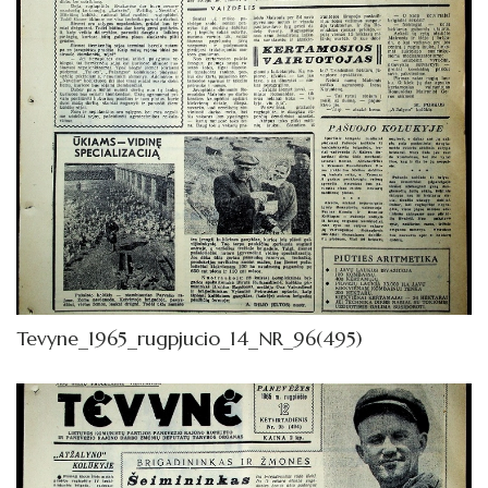
Tevyne_1965_rugpjucio_14_NR_96(495)