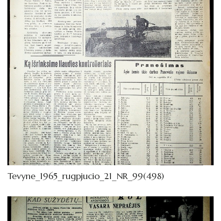
Tevyne_1965_rugpjucio_21_NR_99(498)