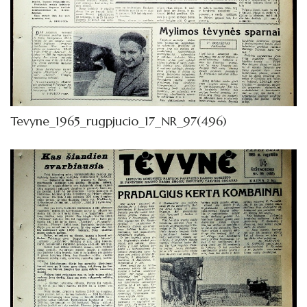
Tevyne_1965_rugpjucio_17_NR_97(496)