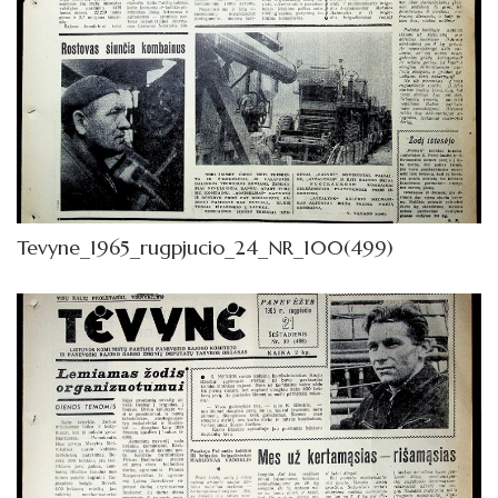
Tevyne_1965_rugpjucio_24_NR_100(499)