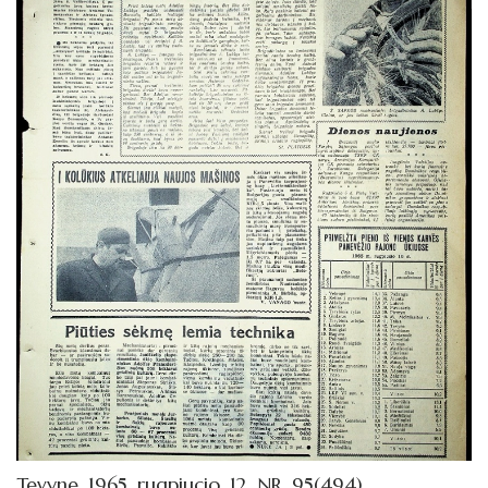
Tevyne_1965_rugpjucio_12_NR_95(494)