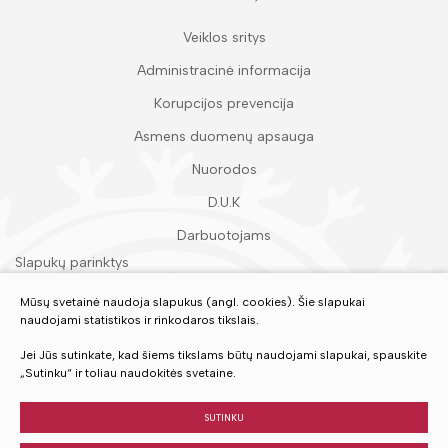
Veiklos sritys
Administracinė informacija
Korupcijos prevencija
Asmens duomenų apsauga
Nuorodos
D.U.K
Darbuotojams
Slapukų parinktys
Duomenų apsauga
Mūsų svetainė naudoja slapukus (angl. cookies). Šie slapukai
naudojami statistikos ir rinkodaros tikslais.
Įvertinkite mūsų paslaugas
Jei Jūs sutinkate, kad šiems tikslams būtų naudojami slapukai, spauskite
„Sutinku“ ir toliau naudokitės svetaine.
VERTINTI
SUTINKU