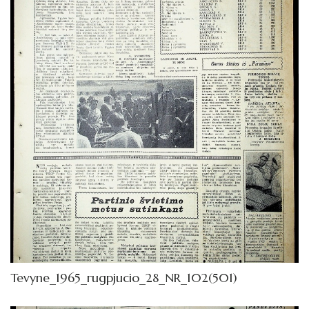
Tevyne_1965_rugpjucio_28_NR_102(501)