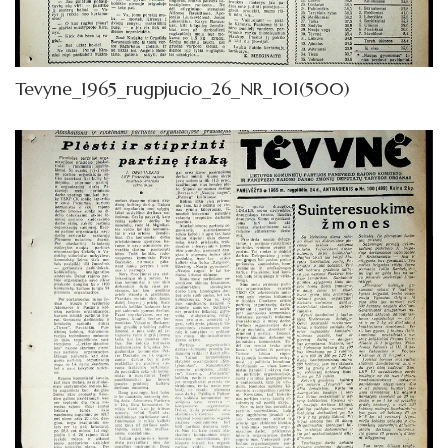
Tevyne_1965_rugpjucio_26_NR_101(500)