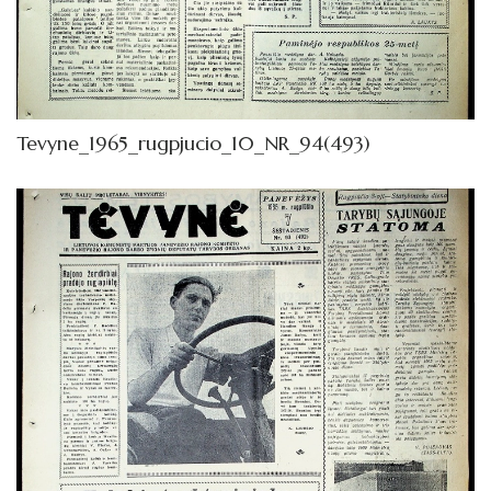
Tevyne_1965_rugpjucio_10_NR_94(493)