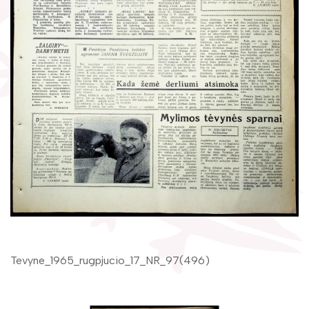
Žymūs kraštiečiai
Gaunami periodiniai leidiniai
Literatų klubas „Polėkis“
Tarpbibliotekinis abonementas
Interaktyvi kelionė
Knygomatai
Gabrielės Petkevičaitės-Bitės literatūrinė
Internetas
premija
Klubai
Bibliotekos 70-metis
Virtuali biblioteka
Tevyne_1965_rugpjucio_17_NR_97(496)