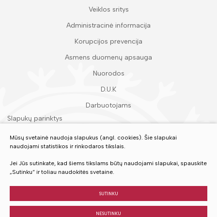
Veiklos sritys
Administracinė informacija
Korupcijos prevencija
Asmens duomenų apsauga
Nuorodos
D.U.K
Darbuotojams
Slapukų parinktys
Duomenų apsauga
Mūsų svetainė naudoja slapukus (angl. cookies). Šie slapukai
naudojami statistikos ir rinkodaros tikslais.
Įvertinkite mūsų paslaugas
Jei Jūs sutinkate, kad šiems tikslams būtų naudojami slapukai, spauskite
„Sutinku“ ir toliau naudokitės svetaine.
VERTINTI
SUTINKU
NESUTINKU