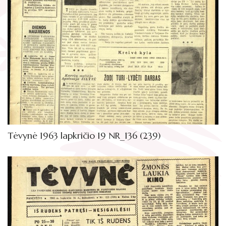
Žymūs kraštiečiai
Gaunami periodiniai leidiniai
Literatų klubas „Polėkis“
Tarpbibliotekinis abonementas
Interaktyvi kelionė
Knygomatai
Gabrielės Petkevičaitės-Bitės literatūrinė
Internetas
premija
Klubai
Bibliotekos 70-metis
Virtuali biblioteka
Tėvynė 1963 lapkričio 19 NR_136 (239)