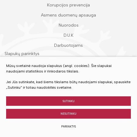
Korupcijos prevencija
Asmens duomenų apsauga
Nuorodos
D.U.K
Darbuotojams
Slapukų parinktys
Duomenų apsauga
Mūsų svetainė naudoja slapukus (angl. cookies). Šie slapukai
naudojami statistikos ir rinkodaros tikslais.
Įvertinkite mūsų paslaugas
Jei Jūs sutinkate, kad šiems tikslams būtų naudojami slapukai, spauskite
„Sutinku“ ir toliau naudokitės svetaine.
VERTINTI
SUTINKU
NESUTINKU
© 2023 Visos teisės saugomos
PARINKTYS
Sukurta:
TEXUS