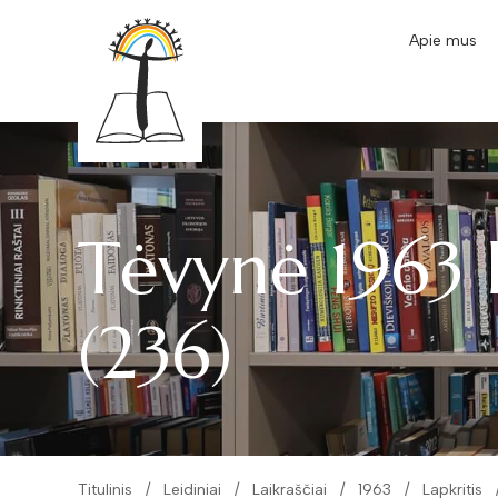
Apie mus
Tėvynė 1963 l
(236)
Titulinis
Leidiniai
Laikraščiai
1963
Lapkritis