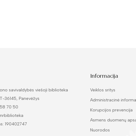
Informacija
ono savivaldybės viešoji biblioteka
Veiklos sritys
LT-36145, Panevėžys
Administracinė informa
 58 70 50
Korupcijos prevencija
nrbiblioteka
Asmens duomenų aps
as: 190402747
Nuorodos