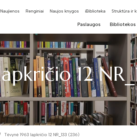
Naujienos
Renginiai
Naujos knygos
iBiblioteka
Struktūra ir 
Paslaugos
Bibliotekos
apkričio 12 NR_
Tėvynė 1963 lapkričio 12 NR_133 (236)