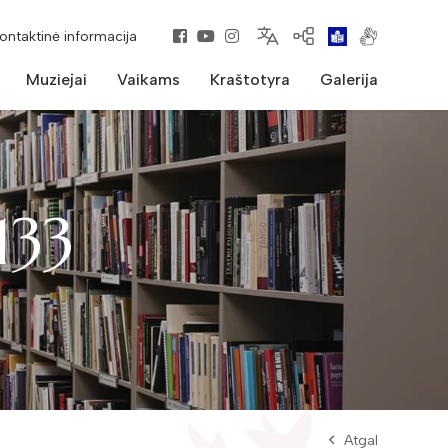
kontaktinė informacija
Muziejai
Vaikams
Kraštotyra
Galerija
133
Atgal