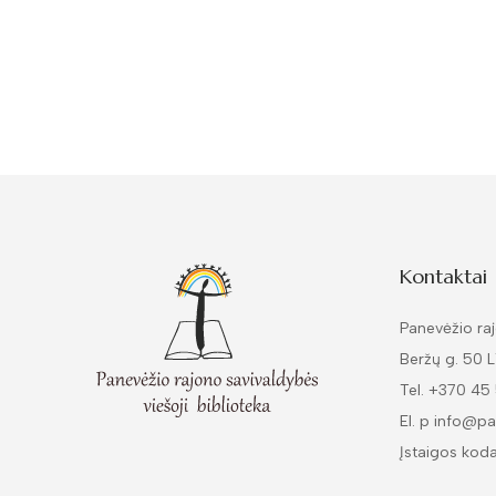
Kontaktai
Panevėžio raj
Beržų g. 50 
Tel. +370 45
El. p info@pa
Įstaigos kod