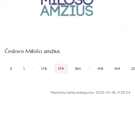
Česlovo Milošo amžius
...
...
1
178
179
180
198
199
2
Paskutinį kartą redaguota: 2025-01-18, 11:25:24