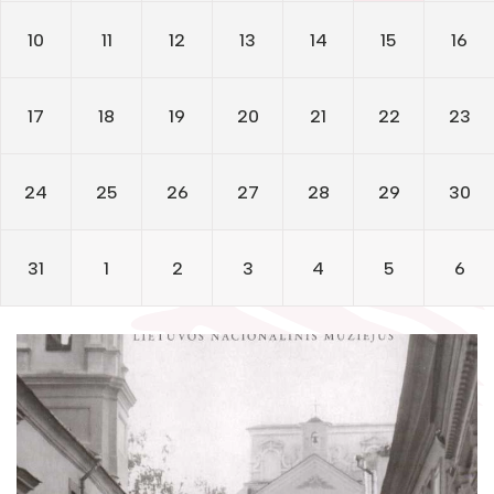
Žymūs kraštiečiai
Gaunami periodiniai leidiniai
10
11
12
13
14
15
16
Literatų klubas „Polėkis“
Tarpbibliotekinis abonementas
Interaktyvi kelionė
Knygomatai
17
18
19
20
21
22
23
Gabrielės Petkevičaitės-Bitės literatūrinė
Internetas
premija
24
25
26
27
28
29
30
Klubai
Bibliotekos 70-metis
Virtuali biblioteka
31
1
2
3
4
5
6