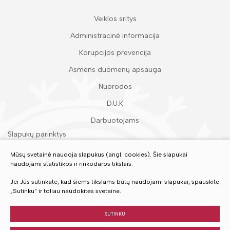
Veiklos sritys
Administracinė informacija
Korupcijos prevencija
Asmens duomenų apsauga
Nuorodos
D.U.K
Darbuotojams
Slapukų parinktys
Duomenų apsauga
Mūsų svetainė naudoja slapukus (angl. cookies). Šie slapukai
naudojami statistikos ir rinkodaros tikslais.
Įvertinkite mūsų paslaugas
Jei Jūs sutinkate, kad šiems tikslams būtų naudojami slapukai, spauskite
„Sutinku“ ir toliau naudokitės svetaine.
VERTINTI
SUTINKU