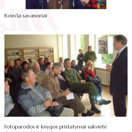
Žymūs kraštiečiai
Gaunami periodiniai leidiniai
Literatų klubas „Polėkis“
Kviečia savanoriai
Tarpbibliotekinis abonementas
Interaktyvi kelionė
Knygomatai
Gabrielės Petkevičaitės-Bitės literatūrinė
Internetas
premija
Klubai
Bibliotekos 70-metis
Virtuali biblioteka
Fotoparodos ir knygos pristatymai sukvietė