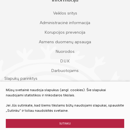
Veiklos sritys
Administracinė informacija
Korupcijos prevencija
Asmens duomenų apsauga
Nuorodos
D.U.K
Darbuotojams
Slapukų parinktys
Duomenų apsauga
Mūsų svetainė naudoja slapukus (angl. cookies). Šie slapukai
naudojami statistikos ir rinkodaros tikslais.
Įvertinkite mūsų paslaugas
Jei Jūs sutinkate, kad šiems tikslams būtų naudojami slapukai, spauskite
„Sutinku“ ir toliau naudokitės svetaine.
VERTINTI
SUTINKU