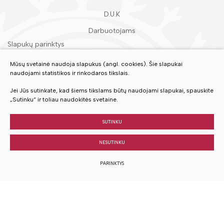
D.U.K
Darbuotojams
Slapukų parinktys
Duomenų apsauga
Mūsų svetainė naudoja slapukus (angl. cookies). Šie slapukai
naudojami statistikos ir rinkodaros tikslais.
Įvertinkite mūsų paslaugas
Jei Jūs sutinkate, kad šiems tikslams būtų naudojami slapukai, spauskite
„Sutinku“ ir toliau naudokitės svetaine.
VERTINTI
SUTINKU
NESUTINKU
© 2023 Visos teisės saugomos
PARINKTYS
Sukurta:
TEXUS