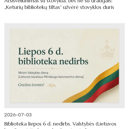
Atsisveikinimas su stovykla, bet ne su draugais:
„Keturių bibliotekų tiltas“ užvėrė stovyklos duris
2026-07-03
Biblioteka liepos 6 d. nedirbs. Valstybės (Lietuvos