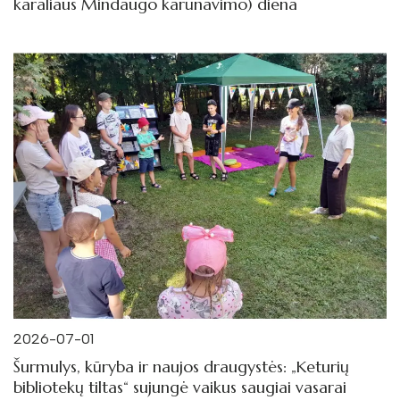
karaliaus Mindaugo karūnavimo) diena
2026-07-01
Šurmulys, kūryba ir naujos draugystės: „Keturių
bibliotekų tiltas“ sujungė vaikus saugiai vasarai