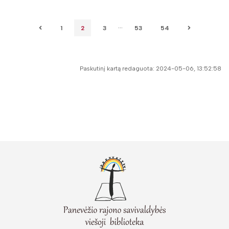
...
1
2
3
53
54
Paskutinį kartą redaguota: 2024-05-06, 13:52:58