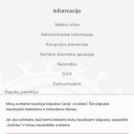
Informacija
Veiklos sritys
Administracinė informacija
Korupcijos prevencija
Asmens duomenų apsauga
Nuorodos
D.U.K
Darbuotojams
Slapukų parinktys
Duomenų apsauga
Mūsų svetainė naudoja slapukus (angl. cookies). Šie slapukai
naudojami statistikos ir rinkodaros tikslais.
Įvertinkite mūsų paslaugas
Jei Jūs sutinkate, kad šiems tikslams būtų naudojami slapukai, spauskite
„Sutinku“ ir toliau naudokitės svetaine.