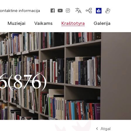
kontaktinė informacija
Muziejai
Vaikams
Kraštotyra
Galerija
6(876)
Atgal