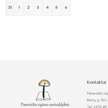
31
1
2
3
4
5
6
Kontaktai
Panevėžio raj
Beržų g. 50 
Tel. +370 45