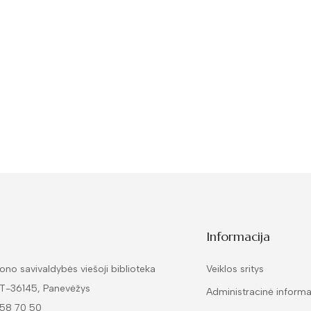
Informacija
ono savivaldybės viešoji biblioteka
Veiklos sritys
LT-36145, Panevėžys
Administracinė informa
 58 70 50