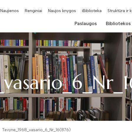
Naujienos
Renginiai
Naujos knygos
iBiblioteka
Struktūra ir 
Paslaugos
Bibliotekos
vasario_6_Nr_1
Tevyne_1968_vasario_6_Nr_16(876)