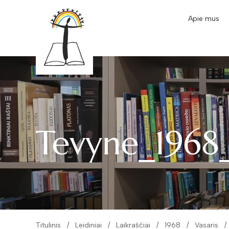
Apie mus
Tevyne_1968_
Titulinis
Leidiniai
Laikraščiai
1968
Vasaris