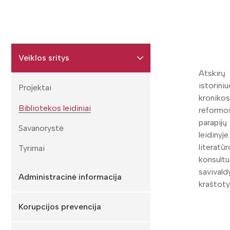
Veiklos sritys
Atskirų
istorin
Projektai
kroniko
Bibliotekos leidiniai
reformo
parapijų
Savanorystė
leidiny
literat
Tyrimai
konsul
savival
Administracinė informacija
kraštotyr
Korupcijos prevencija