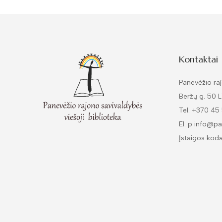
Kontaktai
Panevėžio raj
Beržų g. 50 
Tel. +370 45
El. p info@pa
Įstaigos kod