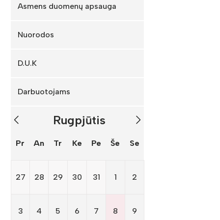
Asmens duomenų apsauga
Nuorodos
D.U.K
Darbuotojams
Rugpjūtis
Pr
An
Tr
Ke
Pe
Še
Se
27
28
29
30
31
1
2
3
4
5
6
7
8
9