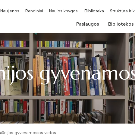
Naujienos
Renginiai
Naujos knygos
iBiblioteka
Struktūra ir 
Paslaugos
Bibliotekos
nijos gyvenamos
iūnijos gyvenamosios vietos