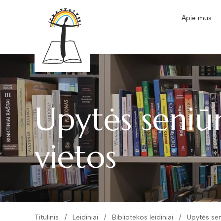
Apie mus
Upytės seniū
vietos
Titulinis
Leidiniai
Bibliotekos leidiniai
Upytės sen