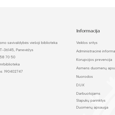
Informacija
ono savivaldybės viešoji biblioteka
Veiklos sritys
LT-36145, Panevėžys
Administracinė informa
 58 70 50
Korupcijos prevencija
nrbiblioteka
Asmens duomenų aps
as: 190402747
Nuorodos
D.U.K
Darbuotojams
Slapukų parinktys
Duomenų apsauga