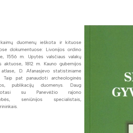
 kaimų duomenų ieškota ir kituose
iuose dokumentuose: Livonijos ordino
se, 1556 m. Upytės valsčiaus valakų
s aktuose, 1812 m. Kauno gubernijos
 atlase, D. Afanasjevo statistiniame
je. Taip pat panaudoti archeologinės
ūros, publikacijų duomenys. Daug
tuotasi su Panevėžio rajono
dybės, seniūnijos specialistais,
ininkais.