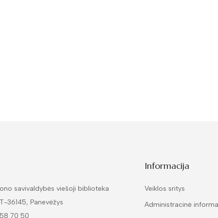
Informacija
ono savivaldybės viešoji biblioteka
Veiklos sritys
LT-36145, Panevėžys
Administracinė informa
 58 70 50