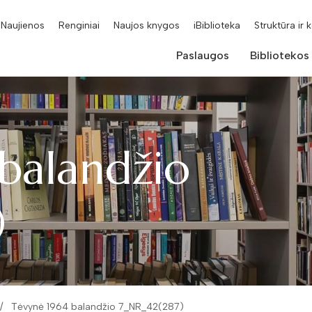
Naujienos
Renginiai
Naujos knygos
iBiblioteka
Struktūra ir 
Paslaugos
Bibliotekos
balandžio
)
Tėvynė 1964 balandžio 7_NR_42(287)