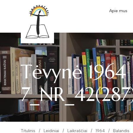
Apie mus
Tėvynė 1964 
7_NR_42(287
Titulinis
Leidiniai
Laikraščiai
1964
Balandis