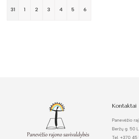
31
1
2
3
4
5
6
Kontaktai
Panevėžio raj
Beržų g. 50 
Tel. +370 45