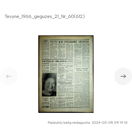
Gegužė
Birželis
Tevyne_1966_geguzes_21_Nr_60(612)
Liepa
Rugpjūtis
Rugsėjis
Spalis
Lapkritis
Gruodis
1965
1964
1963
Paskutinį kartą redaguota: 2024-03-05 09:19:10