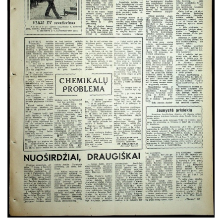
1972
1971
1970
1969
1968
1967
1966
Sausis
Vasaris
Kovas
Balandis