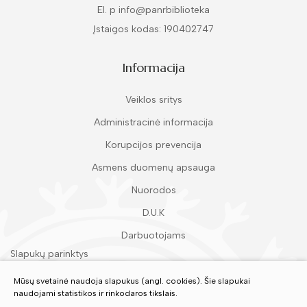
El. p info@panrbiblioteka
Įstaigos kodas: 190402747
Informacija
Veiklos sritys
Administracinė informacija
Korupcijos prevencija
Asmens duomenų apsauga
Nuorodos
D.U.K
Darbuotojams
Slapukų parinktys
Duomenų apsauga
Mūsų svetainė naudoja slapukus (angl. cookies). Šie slapukai
naudojami statistikos ir rinkodaros tikslais.