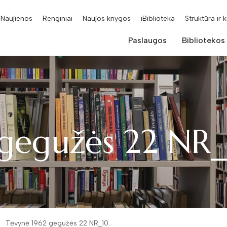
Naujienos
Renginiai
Naujos knygos
iBiblioteka
Struktūra ir 
Paslaugos
Bibliotekos
gegužės 22 NR_
Tėvynė 1962 gegužės 22 NR_10.