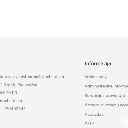
Informacija
ono savivaldybės viešoji biblioteka
Veiklos sritys
LT-36145, Panevėžys
Administracinė informa
 58 70 50
Korupcijos prevencija
nrbiblioteka
Asmens duomenų aps
as: 190402747
Nuorodos
D.U.K