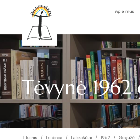
Apie mus
Tėvynė 1962 
Titulinis
Leidiniai
Laikraščiai
1962
Gegužė