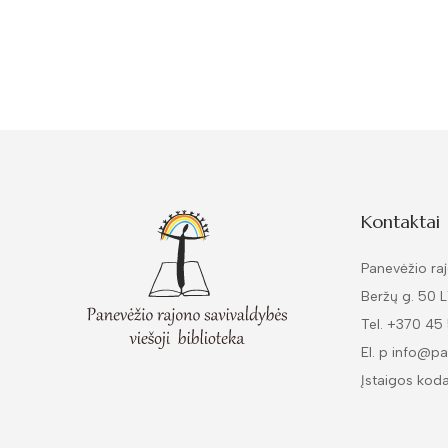
Kontaktai
Panevėžio raj
Beržų g. 50 
Tel. +370 45
El. p info@pa
Įstaigos kod