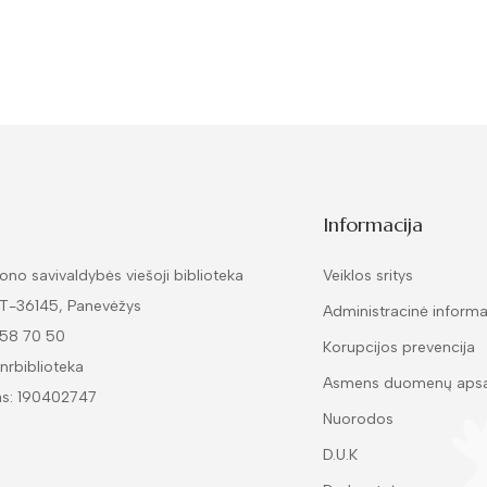
Informacija
ono savivaldybės viešoji biblioteka
Veiklos sritys
LT-36145, Panevėžys
Administracinė informa
 58 70 50
Korupcijos prevencija
nrbiblioteka
Asmens duomenų aps
as: 190402747
Nuorodos
D.U.K