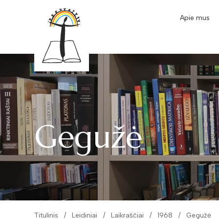
Apie mus
Gegužė
Titulinis
Leidiniai
Laikraščiai
1968
Gegužė