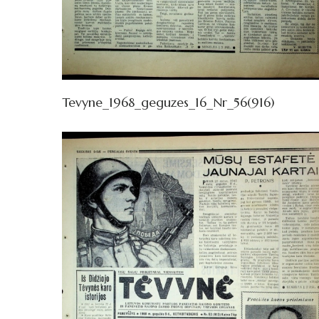
Tevyne_1968_geguzes_16_Nr_56(916)