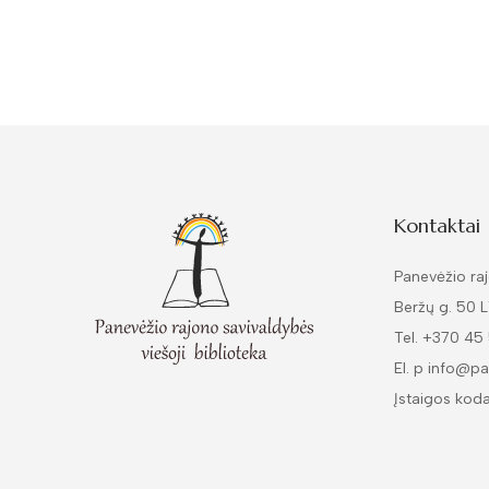
Kontaktai
Panevėžio raj
Beržų g. 50 
Tel. +370 45
El. p info@pa
Įstaigos kod