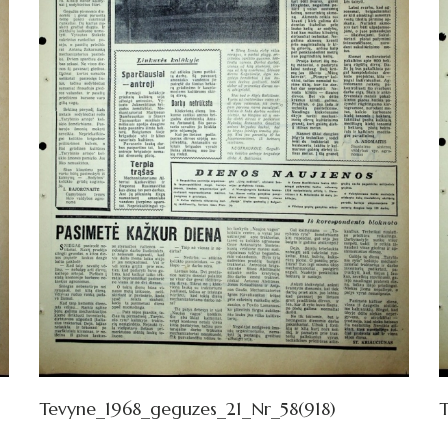
Tevyne_1968_geguzes_21_Nr_58(918)
T