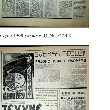
Tevyne_1968_geguzes_13_Nr_54(914)