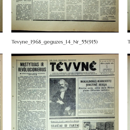
Tevyne_1968_geguzes_14_Nr_55(915)