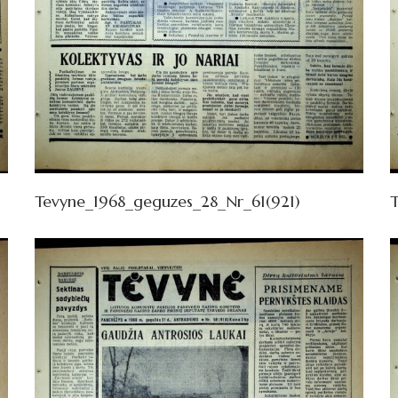
Tevyne_1968_geguzes_28_Nr_61(921)