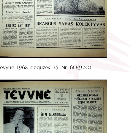
Tevyne_1968_geguzes_25_Nr_60(920)