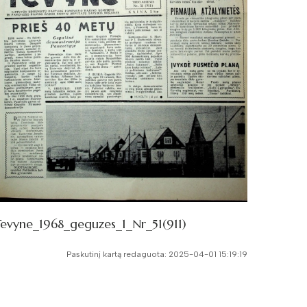
evyne_1968_geguzes_1_Nr_51(911)
Paskutinį kartą redaguota: 2025-04-01 15:19:19