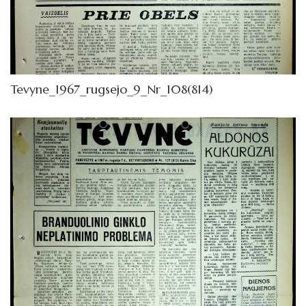
Tevyne_1967_rugsejo_9_Nr_108(814)