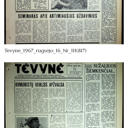
Tevyne_1967_rugsejo_16_Nr_111(817)