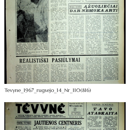
Tevyne_1967_rugsejo_14_Nr_110(816)