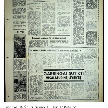
Tevyne_1967_rugsejo_12_Nr_109(815)