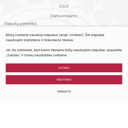
D.U.K
Darbuotojams
Slapukų parinktys
Duomenų apsauga
Mūsų svetainė naudoja slapukus (angl. cookies). Šie slapukai
naudojami statistikos ir rinkodaros tikslais.
Įvertinkite mūsų paslaugas
Jei Jūs sutinkate, kad šiems tikslams būtų naudojami slapukai, spauskite
„Sutinku“ ir toliau naudokitės svetaine.
VERTINTI
SUTINKU
NESUTINKU
© 2023 Visos teisės saugomos
PARINKTYS
Sukurta:
TEXUS