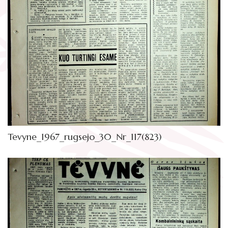
Žymūs kraštiečiai
Gaunami periodiniai leidiniai
Literatų klubas „Polėkis“
Tarpbibliotekinis abonementas
Interaktyvi kelionė
Knygomatai
Gabrielės Petkevičaitės-Bitės literatūrinė
Internetas
premija
Klubai
Bibliotekos 70-metis
Virtuali biblioteka
Tevyne_1967_rugsejo_30_Nr_117(823)