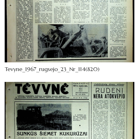
Tevyne_1967_rugsejo_23_Nr_114(820)