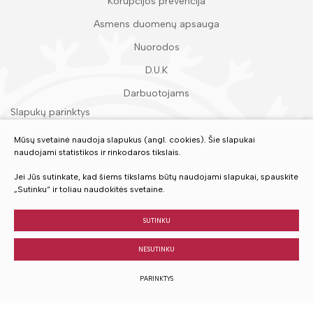
Korupcijos prevencija
Asmens duomenų apsauga
Nuorodos
D.U.K
Darbuotojams
Slapukų parinktys
Duomenų apsauga
Mūsų svetainė naudoja slapukus (angl. cookies). Šie slapukai
naudojami statistikos ir rinkodaros tikslais.
Įvertinkite mūsų paslaugas
Jei Jūs sutinkate, kad šiems tikslams būtų naudojami slapukai, spauskite
„Sutinku“ ir toliau naudokitės svetaine.
VERTINTI
SUTINKU
NESUTINKU
© 2023 Visos teisės saugomos
PARINKTYS
Sukurta:
TEXUS