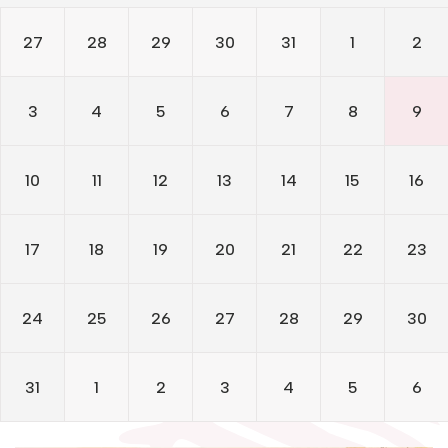
Žymūs kraštiečiai
Gaunami periodiniai leidiniai
27
28
29
30
31
1
2
Literatų klubas „Polėkis“
Tarpbibliotekinis abonementas
Interaktyvi kelionė
Knygomatai
3
4
5
6
7
8
9
Gabrielės Petkevičaitės-Bitės literatūrinė
Internetas
premija
Klubai
10
11
12
13
14
15
16
Bibliotekos 70-metis
Virtuali biblioteka
17
18
19
20
21
22
23
24
25
26
27
28
29
30
31
1
2
3
4
5
6